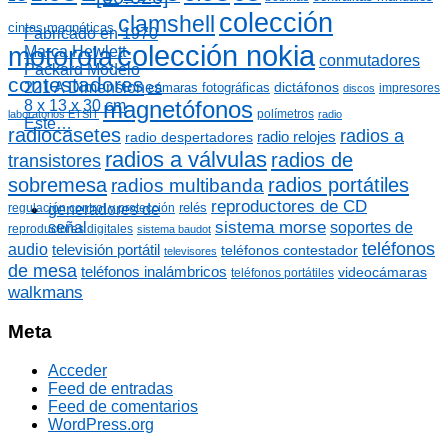
:
colección
clamshell
cintas magnéticas
Fabricado en 1970
colección nokia
motorola
Marca Hewlett-
conmutadores
Packard Modelo
contestadores
dictáfonos
221 A Dimensiones
cámaras fotográficas
impresores
discos
magnetófonos
8 x 13 x 30 cm
polímetros
laboratorios ETSIT
radio
Este…
radiocasetes
radios a
radio relojes
radio despertadores
radios a válvulas
radios de
transistores
sobremesa
radios portátiles
radios multibanda
reproductores de CD
relés
regulación control y protección
generadores de
sistema morse
soportes de
señal
reproductores digitales
sistema baudot
teléfonos
audio
televisión portátil
teléfonos contestador
televisores
de mesa
teléfonos inalámbricos
videocámaras
teléfonos portátiles
walkmans
Meta
Acceder
Feed de entradas
Feed de comentarios
WordPress.org