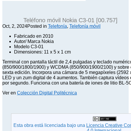
Teléfono móvil Nokia C3-01 [00.757]
Oct, 2, 2024
Posted in
Telefonía
,
Telefonía móvil
Fabricado en 2010
Autor/ Marca Nokia
Modelo C3-01
Dimensiones: 11 x 5 x 1 cm
Terminal con pantalla táctil de 2,4 pulgadas y teclado numér
(850/900/1800/1900) y WCDMA (850/900/1900/2100) y sobre el
sexta edición. Incorpora una cámara de 5 megapíxeles (2592 x 
LED y un zum digital de 4 aumentos. También captura vídeo
por segundo. Funciona con una batería de iones de litio BL-
Ver en
Colección Digital Politécnica
Esta obra está licenciada bajo una
Licencia Creative C
4.0 Internacional
.