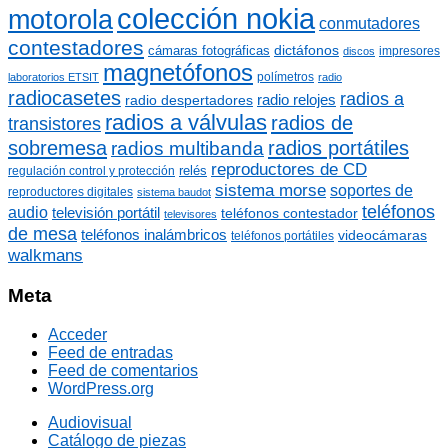
colección nokia
motorola
conmutadores
contestadores
dictáfonos
cámaras fotográficas
impresores
discos
magnetófonos
polímetros
laboratorios ETSIT
radio
radiocasetes
radios a
radio relojes
radio despertadores
radios a válvulas
radios de
transistores
sobremesa
radios portátiles
radios multibanda
reproductores de CD
relés
regulación control y protección
sistema morse
soportes de
reproductores digitales
sistema baudot
teléfonos
audio
televisión portátil
teléfonos contestador
televisores
de mesa
teléfonos inalámbricos
videocámaras
teléfonos portátiles
walkmans
Meta
Acceder
Feed de entradas
Feed de comentarios
WordPress.org
Audiovisual
Catálogo de piezas