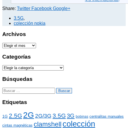
Share:
Twitter
Facebook
Google+
3.5G
,
colección nokia
Archivos
A
r
c
Categorías
h
i
C
v
a
o
t
Búsquedas
s
e
g
B
o
u
r
s
Etiquetas
í
c
a
a
2G
s
2.5G
3.5G
3G
2G/3G
r
1G
centralitas manuales
bobinas
:
colección
clamshell
cintas magnéticas