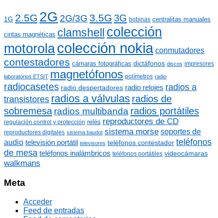
c
a
a
2G
s
2.5G
3.5G
3G
2G/3G
r
1G
centralitas manuales
bobinas
:
colección
clamshell
cintas magnéticas
colección nokia
motorola
conmutadores
contestadores
dictáfonos
cámaras fotográficas
impresores
discos
magnetófonos
polímetros
laboratorios ETSIT
radio
radiocasetes
radios a
radio relojes
radio despertadores
radios a válvulas
radios de
transistores
sobremesa
radios portátiles
radios multibanda
reproductores de CD
relés
regulación control y protección
sistema morse
soportes de
reproductores digitales
sistema baudot
teléfonos
audio
televisión portátil
teléfonos contestador
televisores
de mesa
teléfonos inalámbricos
videocámaras
teléfonos portátiles
walkmans
Meta
Acceder
Feed de entradas