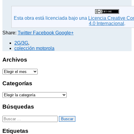
Esta obra está licenciada bajo una
Licencia Creative C
4.0 Internacional
.
Share:
Twitter
Facebook
Google+
2G/3G
,
colección motorola
Archivos
A
r
c
Categorías
h
i
C
v
a
o
t
Búsquedas
s
e
g
B
o
u
r
s
Etiquetas
í