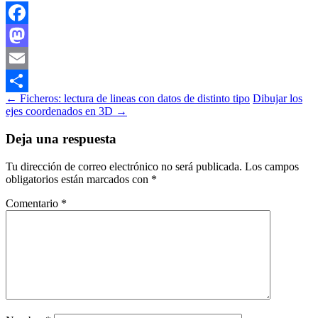
Facebook
Mastodon
Email
Navegación
←
Ficheros: lectura de lineas con datos de distinto tipo
Dibujar los
Compartir
ejes coordenados en 3D
→
de
entradas
Deja una respuesta
Tu dirección de correo electrónico no será publicada.
Los campos
obligatorios están marcados con
*
Comentario
*