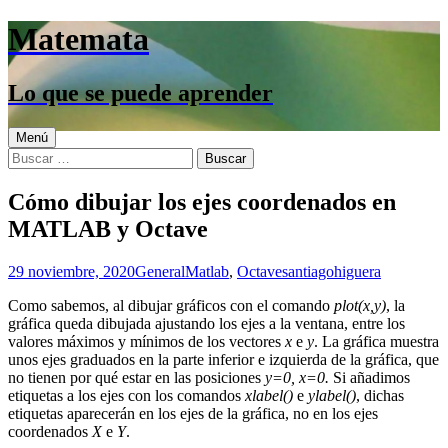
Saltar
Matemata
al
contenido
Lo que se puede aprender
Menú
Buscar:
Cómo dibujar los ejes coordenados en
MATLAB y Octave
29 noviembre, 2020
General
Matlab
,
Octave
santiagohiguera
Como sabemos, al dibujar gráficos con el comando
plot(x,y)
, la
gráfica queda dibujada ajustando los ejes a la ventana, entre los
valores máximos y mínimos de los vectores
x
e
y
. La gráfica muestra
unos ejes graduados en la parte inferior e izquierda de la gráfica, que
no tienen por qué estar en las posiciones
y=0, x=0.
Si añadimos
etiquetas a los ejes con los comandos
xlabel()
e
ylabel()
, dichas
etiquetas aparecerán en los ejes de la gráfica, no en los ejes
coordenados
X
e
Y
.