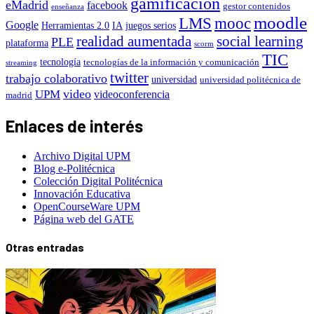
gamificacion
eMadrid
facebook
gestor contenidos
enseñanza
moodle
LMS
mooc
Google
Herramientas 2.0
IA
juegos serios
realidad aumentada
social learning
PLE
plataforma
scorm
TIC
tecnología
tecnologías de la información y comunicación
streaming
twitter
trabajo colaborativo
universidad
universidad politécnica de
video
UPM
videoconferencia
madrid
Enlaces de interés
Archivo Digital UPM
Blog e-Politécnica
Colección Digital Politécnica
Innovación Educativa
OpenCourseWare UPM
Página web del GATE
Otras entradas