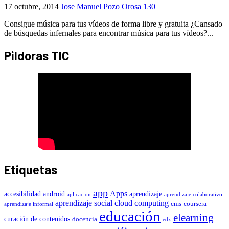
17 octubre, 2014
Jose Manuel Pozo Orosa
130
Consigue música para tus vídeos de forma libre y gratuita ¿Cansado
de búsquedas infernales para encontrar música para tus vídeos?...
Pildoras TIC
Etiquetas
app
Apps
accesibilidad
android
aprendizaje
aplicacion
aprendizaje colaborativo
aprendizaje social
cloud computing
cms
coursera
aprendizaje informal
educación
elearning
curación de contenidos
docencia
edx