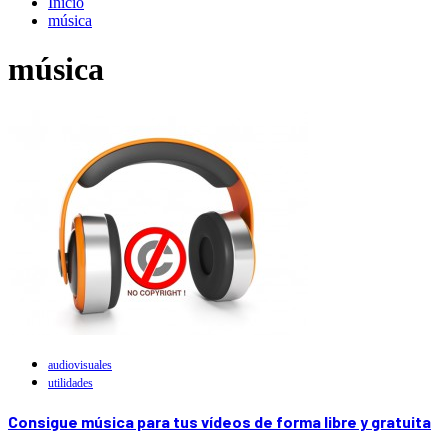
Inicio
música
música
audiovisuales
utilidades
Consigue música para tus vídeos de forma libre y gratuita