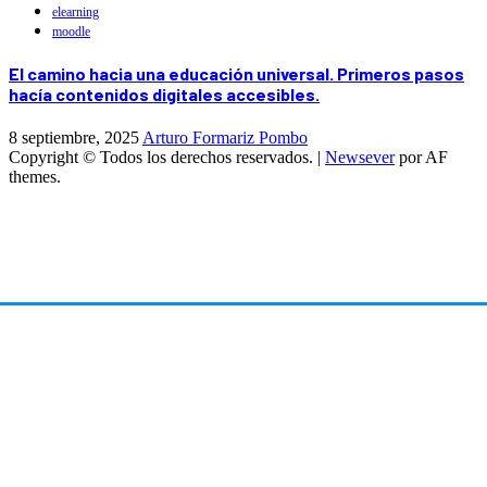
elearning
moodle
El camino hacia una educación universal. Primeros pasos
hacía contenidos digitales accesibles.
8 septiembre, 2025
Arturo Formariz Pombo
Copyright © Todos los derechos reservados.
|
Newsever
por AF
themes.