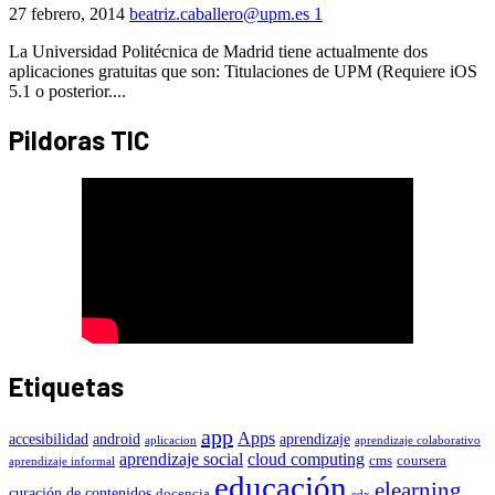
27 febrero, 2014
beatriz.caballero@upm.es
1
La Universidad Politécnica de Madrid tiene actualmente dos
aplicaciones gratuitas que son: Titulaciones de UPM (Requiere iOS
5.1 o posterior....
Pildoras TIC
Etiquetas
app
Apps
accesibilidad
android
aprendizaje
aplicacion
aprendizaje colaborativo
aprendizaje social
cloud computing
cms
coursera
aprendizaje informal
educación
elearning
curación de contenidos
docencia
edx