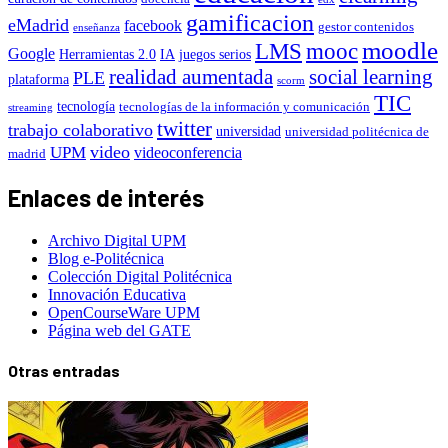
gamificacion
eMadrid
facebook
gestor contenidos
enseñanza
moodle
LMS
mooc
Google
Herramientas 2.0
IA
juegos serios
realidad aumentada
social learning
PLE
plataforma
scorm
TIC
tecnología
tecnologías de la información y comunicación
streaming
twitter
trabajo colaborativo
universidad
universidad politécnica de
video
UPM
videoconferencia
madrid
Enlaces de interés
Archivo Digital UPM
Blog e-Politécnica
Colección Digital Politécnica
Innovación Educativa
OpenCourseWare UPM
Página web del GATE
Otras entradas