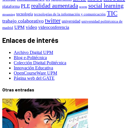
realidad aumentada
social learning
PLE
plataforma
scorm
TIC
tecnología
tecnologías de la información y comunicación
streaming
twitter
trabajo colaborativo
universidad
universidad politécnica de
video
UPM
videoconferencia
madrid
Enlaces de interés
Archivo Digital UPM
Blog e-Politécnica
Colección Digital Politécnica
Innovación Educativa
OpenCourseWare UPM
Página web del GATE
Otras entradas