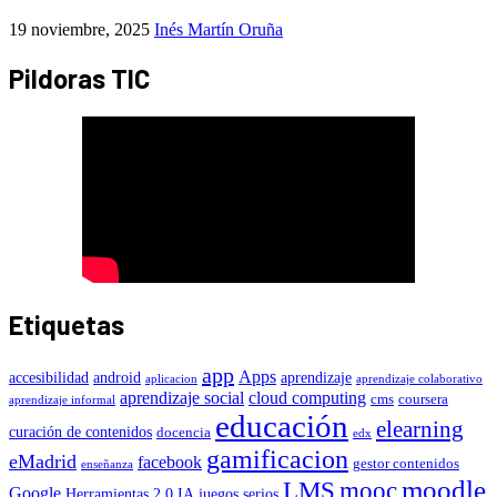
19 noviembre, 2025
Inés Martín Oruña
Pildoras TIC
Etiquetas
app
Apps
accesibilidad
android
aprendizaje
aplicacion
aprendizaje colaborativo
aprendizaje social
cloud computing
cms
coursera
aprendizaje informal
educación
elearning
curación de contenidos
docencia
edx
gamificacion
eMadrid
facebook
gestor contenidos
enseñanza
moodle
LMS
mooc
Google
Herramientas 2.0
IA
juegos serios