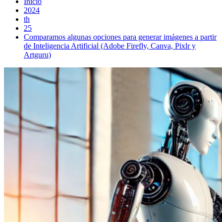
Inicio
2024
th
25
Comparamos algunas opciones para generar imágenes a partir
de Inteligencia Artificial (Adobe Firefly, Canva, Pixlr y
Artguru)