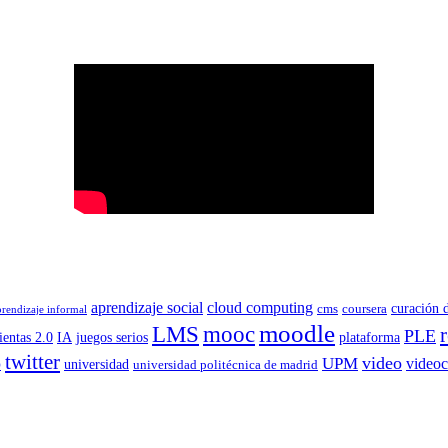
aprendizaje social
cloud computing
curación 
cms
coursera
prendizaje informal
moodle
LMS
mooc
PLE
entas 2.0
IA
juegos serios
plataforma
twitter
o
video
UPM
videoc
universidad
universidad politécnica de madrid