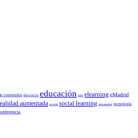
educación
elearning
eMadrid
de contenidos
docencia
edx
realidad aumentada
social learning
tecnología
scorm
streaming
onferencia