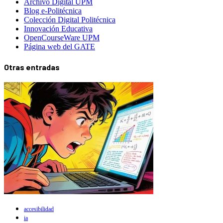
Archivo Digital UPM
Blog e-Politécnica
Colección Digital Politécnica
Innovación Educativa
OpenCourseWare UPM
Página web del GATE
Otras entradas
accesibilidad
ia