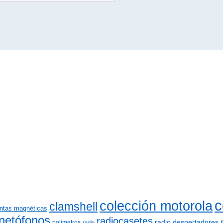
c
colección motorola
clamshell
intas magnéticas
netófonos
radiocasetes
radio despertadores
polímetros
radio