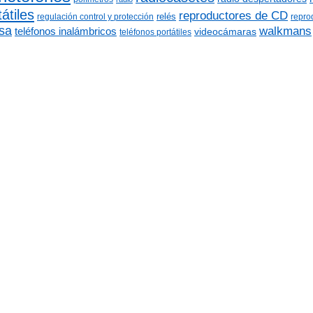
átiles
reproductores de CD
relés
regulación control y protección
repro
sa
walkmans
teléfonos inalámbricos
videocámaras
teléfonos portátiles