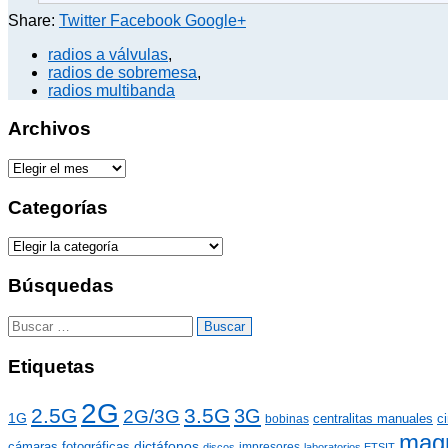
Share:
Twitter
Facebook
Google+
radios a válvulas
,
radios de sobremesa
,
radios multibanda
Archivos
A
r
c
Categorías
h
i
C
v
a
o
t
Búsquedas
s
e
g
B
o
u
r
s
Etiquetas
í
c
a
a
2G
s
2.5G
3.5G
r
3G
2G/3G
1G
centralitas manuales
c
bobinas
:
mag
dictáfonos
cámaras fotográficas
impresores
discos
laboratorios ETSIT