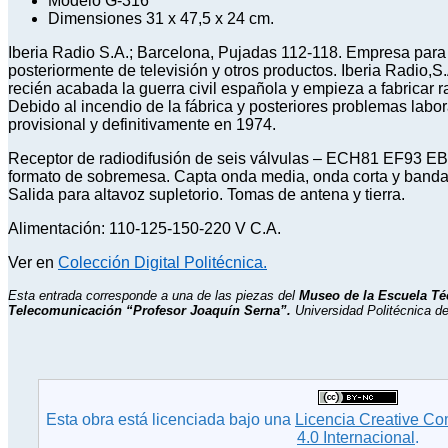
Modelo G-316
Dimensiones 31 x 47,5 x 24 cm.
Iberia Radio S.A.; Barcelona, Pujadas 112-118. Empresa para l
posteriormente de televisión y otros productos. Iberia Radio,S.
recién acabada la guerra civil española y empieza a fabricar 
Debido al incendio de la fábrica y posteriores problemas labo
provisional y definitivamente en 1974.
Receptor de radiodifusión de seis válvulas – ECH81 EF93
formato de sobremesa. Capta onda media, onda corta y banda
Salida para altavoz supletorio. Tomas de antena y tierra.
Alimentación: 110-125-150-220 V C.A.
Ver en
Colección Digital Politécnica.
Esta entrada corresponde a una de las piezas del
Museo de la Escuela Té
Telecomunicación “Profesor Joaquín Serna”.
Universidad Politécnica de
Esta obra está licenciada bajo una
Licencia Creative C
4.0 Internacional
.