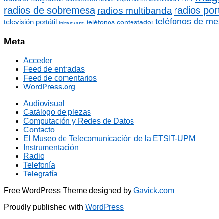
radios de sobremesa
radios port
radios multibanda
teléfonos de me
televisión portátil
teléfonos contestador
televisores
Meta
Acceder
Feed de entradas
Feed de comentarios
WordPress.org
Audiovisual
Catálogo de piezas
Computación y Redes de Datos
Contacto
El Museo de Telecomunicación de la ETSIT-UPM
Instrumentación
Radio
Telefonía
Telegrafía
Free WordPress Theme designed by
Gavick.com
Proudly published with
WordPress