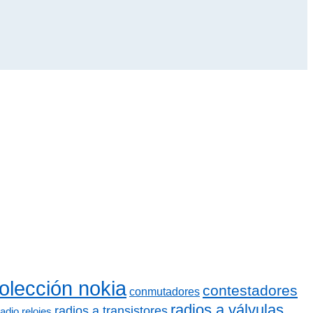
olección nokia
contestadores
conmutadores
radios a válvulas
radios a transistores
radio relojes