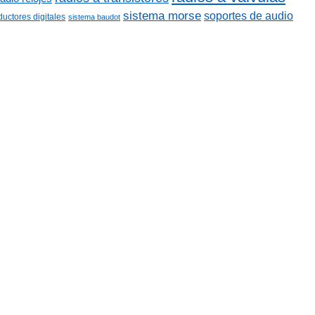
sistema morse
soportes de audio
ductores digitales
sistema baudot