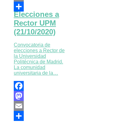
Email
Elecciones a
Compartir
Rector UPM
(21/10/2020)
Convocatoria de
elecciones a Rector de
la Universidad
Politécnica de Madrid.
La comunidad
universitaria de la…
Facebook
Mastodon
Email
Compartir