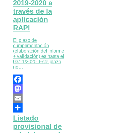
2019-2020 a
Compartir
través de la
aplicación
RAPI
El plazo de
cumplimentación
(elaboración del informe
+ validación) es hasta el
03/11/2020. Este plazo
no…
Facebook
Mastodon
Email
Listado
Compartir
provisional de