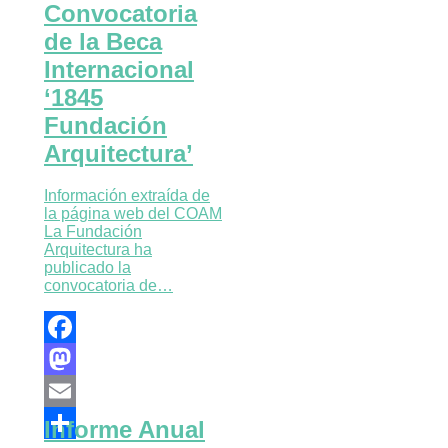
Convocatoria
de la Beca
Internacional
‘1845
Fundación
Arquitectura’
Información extraída de
la página web del COAM
La Fundación
Arquitectura ha
publicado la
convocatoria de…
Facebook
Mastodon
Email
Informe Anual