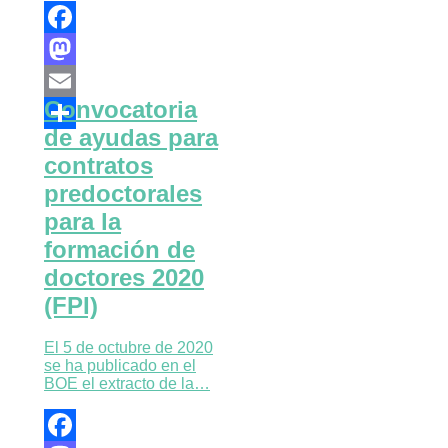
Facebook
Mastodon
Convocatoria
Email
de ayudas para
Compartir
contratos
predoctorales
para la
formación de
doctores 2020
(FPI)
El 5 de octubre de 2020
se ha publicado en el
BOE el extracto de la…