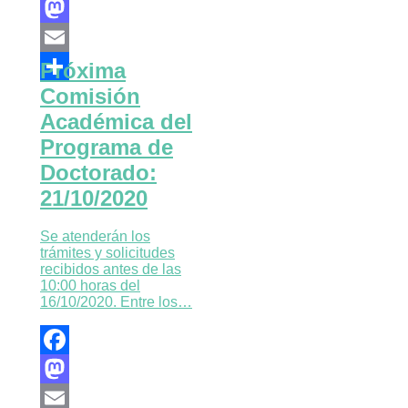
Facebook
Mastodon
Próxima
Email
Comisión
Compartir
Académica del
Programa de
Doctorado:
21/10/2020
Se atenderán los
trámites y solicitudes
recibidos antes de las
10:00 horas del
16/10/2020. Entre los…
Facebook
Mastodon