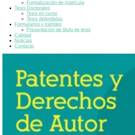
Formalización de matrícula
Tesis Doctorales
Tesis en curso
Tesis defendidas
Formularios y trámites
Presentación de título de tesis
Calidad
Noticias
Contacto