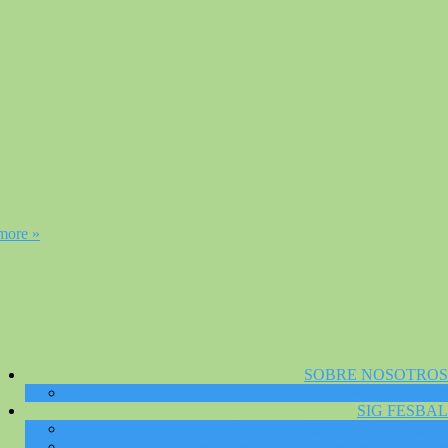
more »
SOBRE NOSOTROS
Misión / Visión
SIG FESBAL
Impacto social BdA: Beneficiarios
Impacto social BdA: Concurso de dibujos