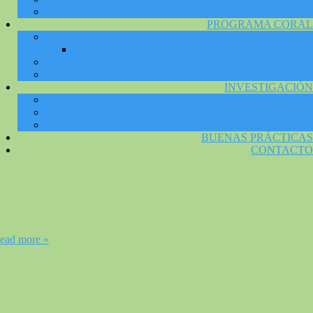
Efecto en AROPE
PROGRAMA CORAL
Formación y Sensibilización
Sensibilizar desde el arte: “la voz de los protagonistas”
Experiencias de los protagonistas
Recursos Didácticos
INVESTIGACIÓN
Publicaciones de investigación
Proyectos CBA UPM – FESBAL
Participación en Congresos
BUENAS PRÁCTICAS
CONTACTO
ead more »