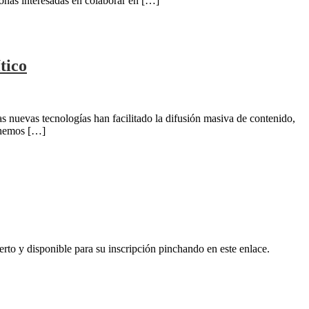
onas interesadas en colaborar en […]
tico
nuevas tecnologías han facilitado la difusión masiva de contenido,
, hemos […]
o y disponible para su inscripción pinchando en este enlace.