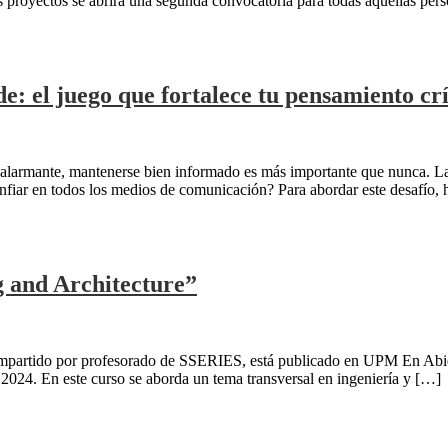
proyectos se abrirá una segunda convocatoria para todas aquellas pers
e: el juego que fortalece tu pensamiento crí
armante, mantenerse bien informado es más importante que nunca. Las 
onfiar en todos los medios de comunicación? Para abordar este desafío
g and Architecture”
mpartido por profesorado de SSERIES, está publicado en UPM En Abiert
 2024. En este curso se aborda un tema transversal en ingeniería y […]