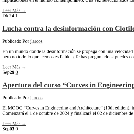
implicaciones en el mundo contemporáneo. Una vez seleccionados los 
Leer Más →
Dic
24
1
Lucha contra la desinformación con Clotild
Publicado Por
jlarcos
En un mundo donde la desinformación se propaga con una velocidad al
pero no todo lo que leemos es fiable. ¿Te has preguntado si puedes c
Leer Más →
Sep
29
0
Apertura del curso “Curves in Engineerin
Publicado Por
jlarcos
El MOOC “Curves in Engineering and Architecture” (10th edition), i
Comenzará el 1 de octubre de 2024 y finalizará el 02 de diciembre de
Leer Más →
Sep
03
0