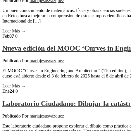
Publicado Por
mariajesusvazquez
Un buen conocimiento de matemáticas, física y otras ciencias suele e
en Retos busca mejorar la comprensión de estos campos científicos b
Internacional de […]
Leer Más →
Feb
07
0
Nueva edición del MOOC ‘Curves in Engin
Publicado Por
mariajesusvazquez
El MOOC “Curves in Engineering and Architecture” (11th edition), i
curso está abierto desde el 3 de febrero de 2025 hasta el 6 de abril d
Leer Más →
Ene
24
0
Laboratorio Ciudadano: Dibujar la catástr
Publicado Por
mariajesusvazquez
Este laboratorio ciudadano propone explorar el dibujo como práctica co