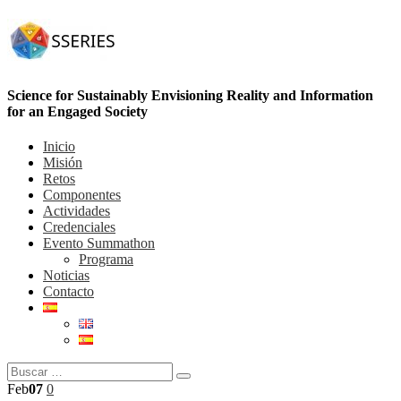
Science for Sustainably Envisioning Reality and Information
for an Engaged Society
Inicio
Misión
Retos
Componentes
Actividades
Credenciales
Evento Summathon
Programa
Noticias
Contacto
Feb
07
0