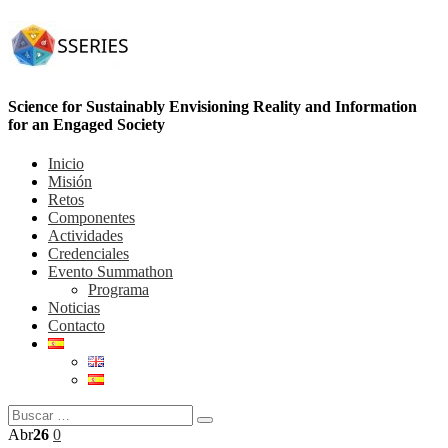
Science for Sustainably Envisioning Reality and Information
for an Engaged Society
Inicio
Misión
Retos
Componentes
Actividades
Credenciales
Evento Summathon
Programa
Noticias
Contacto
Abr
26
0