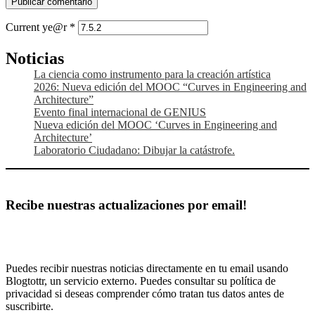
Current ye@r
*
La ciencia como instrumento para la creación artística
2026: Nueva edición del MOOC “Curves in Engineering and
Architecture”
Evento final internacional de GENIUS
Nueva edición del MOOC ‘Curves in Engineering and
Architecture’
Laboratorio Ciudadano: Dibujar la catástrofe.