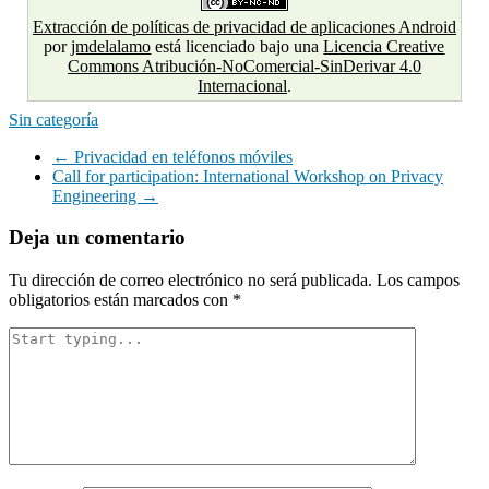
Extracción de políticas de privacidad de aplicaciones Android
por
jmdelalamo
está licenciado bajo una
Licencia Creative
Commons Atribución-NoComercial-SinDerivar 4.0
Internacional
.
Sin categoría
Navegación
←
Privacidad en teléfonos móviles
Call for participation: International Workshop on Privacy
de
Engineering
→
entradas
Deja un comentario
Tu dirección de correo electrónico no será publicada.
Los campos
obligatorios están marcados con
*