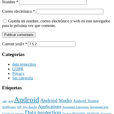
Nombre
*
Correo electrónico
*
Guarda mi nombre, correo electrónico y web en este navegador
para la próxima vez que comente.
Current ye@r
*
Categorías
data protection
GDPR
Privacy
Sin categoría
Etiquetas
Android
Android Studio
Android Testing
.aab
.apk
Applications
AntMonitor
API
App Bundle
Automated Interaction
Automated tests
Data protection
dynamic analysis
Certificate pinning
Docker
Dynamic