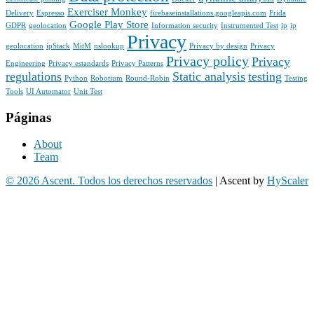
Exerciser Monkey
Delivery
Espresso
firebaseinstallations.googleapis.com
Frida
Google Play Store
GDPR
geolocation
Information security
Instrumented Test
ip
ip
Privacy
geolocation
ipStack
MitM
nslookup
Privacy by design
Privacy
Privacy policy
Privacy
Engineering
Privacy estandards
Privacy Patterns
regulations
Static analysis
testing
Python
Robotium
Round-Robin
Testing
Tools
UI Automator
Unit Test
Páginas
About
Team
© 2026 Ascent. Todos los derechos reservados
|
Ascent by
HyScaler