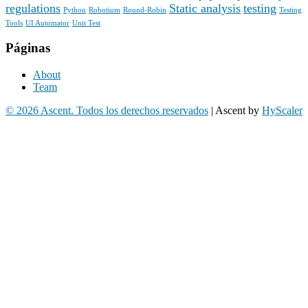
regulations
Static analysis
testing
Python
Robotium
Round-Robin
Testing
Tools
UI Automator
Unit Test
Páginas
About
Team
© 2026 Ascent. Todos los derechos reservados
|
Ascent by
HyScaler