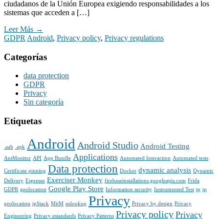
ciudadanos de la Unión Europea exigiendo responsabilidades a los
sistemas que acceden a […]
Leer Más →
GDPR
Android
,
Privacy policy
,
Privacy regulations
Categorías
data protection
GDPR
Privacy
Sin categoría
Etiquetas
Android
Android Studio
Android Testing
.aab
.apk
Applications
AntMonitor
API
App Bundle
Automated Interaction
Automated tests
Data protection
dynamic analysis
Certificate pinning
Docker
Dynamic
Exerciser Monkey
Delivery
Espresso
firebaseinstallations.googleapis.com
Frida
Google Play Store
GDPR
geolocation
Information security
Instrumented Test
ip
ip
Privacy
geolocation
ipStack
MitM
nslookup
Privacy by design
Privacy
Privacy policy
Privacy
Engineering
Privacy estandards
Privacy Patterns