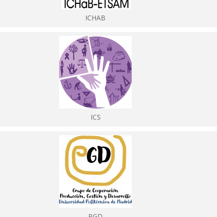
ICHAB
ICS
PGD