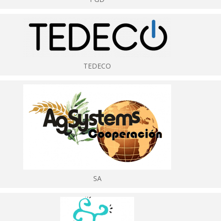
TEDECO
SA