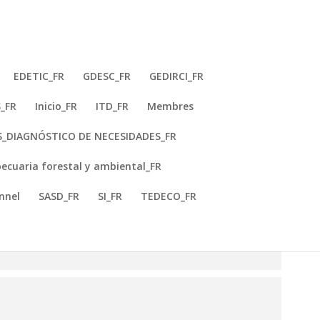
EDETIC_FR
GDESC_FR
GEDIRCI_FR
S_FR
Inicio_FR
ITD_FR
Membres
S_DIAGNÓSTICO DE NECESIDADES_FR
ecuaria forestal y ambiental_FR
nnel
SASD_FR
SI_FR
TEDECO_FR