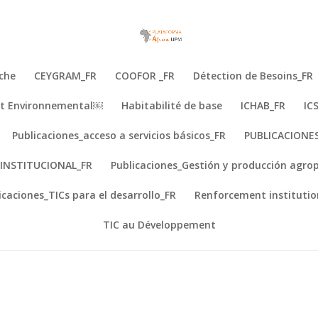
che
CEYGRAM_FR
COOFOR _FR
Détection de Besoins_FR
e et Environnemental￼
Habitabilité de base
ICHAB_FR
IC
ara la Gestión de Riesgos Agrarios - 
 Gestion de Risques Agricoles - CEIG
Publicaciones_acceso a servicios básicos_FR
PUBLICACIONE
INSTITUCIONAL_FR
Publicaciones_Gestión y producción agrop
 Gestion de Risques Agricoles - CEIG
icaciones_TICs para el desarrollo_FR
Renforcement institutio
TIC au Développement