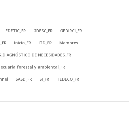
EDETIC_FR
GDESC_FR
GEDIRCI_FR
S_FR
Inicio_FR
ITD_FR
Membres
CEIGRAM
RAM
S_DIAGNÓSTICO DE NECESIDADES_FR
ecuaria forestal y ambiental_FR
RAM
nnel
SASD_FR
SI_FR
TEDECO_FR