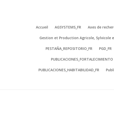
Accueil
AGSYSTEMS_FR
Axes de recher
Gestion et Production Agricole, Sylvicol
Centro de Estudios e Investigación p
Centre d’Études et Recherche pour la
PESTAÑA_REPOSITORIO_FR
PGD_FR
PUBLICACIONES_FORTALECIMIENTO 
Centre d’Études et Recherche pour la
PUBLICACIONES_HABITABILIDAD_FR
Publ