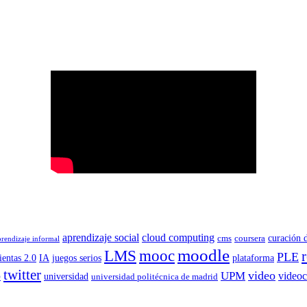
aprendizaje social
cloud computing
curación 
cms
coursera
prendizaje informal
moodle
LMS
mooc
PLE
entas 2.0
IA
juegos serios
plataforma
twitter
o
video
UPM
videoc
universidad
universidad politécnica de madrid