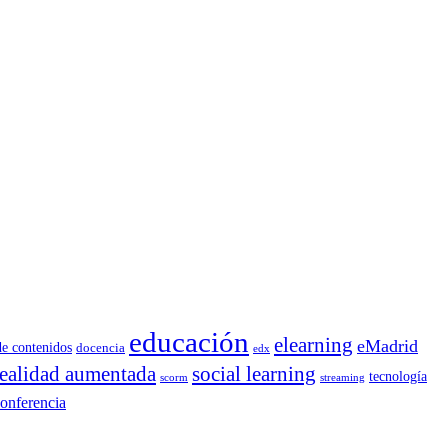
educación
elearning
eMadrid
de contenidos
docencia
edx
realidad aumentada
social learning
tecnología
scorm
streaming
onferencia