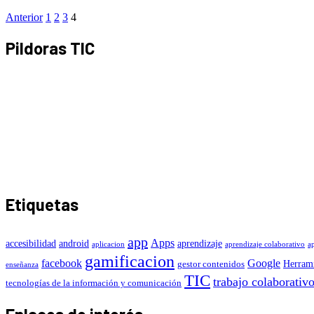
Anterior
1
2
3
4
Pildoras TIC
Etiquetas
app
Apps
accesibilidad
android
aprendizaje
aplicacion
aprendizaje colaborativo
a
gamificacion
facebook
Google
Herrami
gestor contenidos
enseñanza
TIC
trabajo colaborativ
tecnologías de la información y comunicación