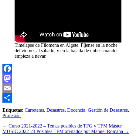
Timelapse de Filomena en Algete. Fíjense en la noche
del viernes al sábado, y en la bajada de nubes cuando
empieza a nevar.
Facebook
Mastodon
Email
Compartir
Etiquetas:
Carreteras
,
Desastres
,
Docencia
,
Gestión de Desastres
,
Profesión
←
Curso 2021-2022 – Temas posibles de TFG y TFM
Máster
MUSIC 2022-23 Posibles TFM ofertados por Manuel Romana
→