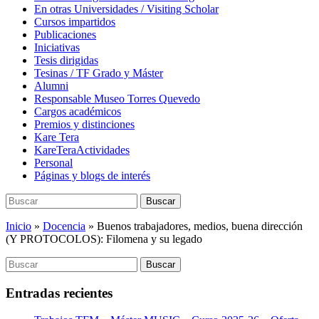
En otras Universidades / Visiting Scholar
Cursos impartidos
Publicaciones
Iniciativas
Tesis dirigidas
Tesinas / TF Grado y Máster
Alumni
Responsable Museo Torres Quevedo
Cargos académicos
Premios y distinciones
Kare Tera
KareTeraActividades
Personal
Páginas y blogs de interés
Buscar:
Buscar
Inicio
»
Docencia
»
Buenos trabajadores, medios, buena dirección
(Y PROTOCOLOS): Filomena y su legado
Buscar:
Buscar
Entradas recientes