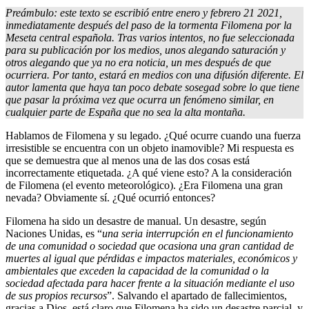
Preámbulo: este texto se escribió entre enero y febrero 21 2021,
inmediatamente después del paso de la tormenta Filomena por la
Meseta central española. Tras varios intentos, no fue seleccionada
para su publicación por los medios, unos alegando saturación y
otros alegando que ya no era noticia, un mes después de que
ocurriera. Por tanto, estará en medios con una difusión diferente. El
autor lamenta que haya tan poco debate sosegad sobre lo que tiene
que pasar la próxima vez que ocurra un fenómeno similar, en
cualquier parte de España que no sea la alta montaña.
Hablamos de Filomena y su legado. ¿Qué ocurre cuando una fuerza
irresistible se encuentra con un objeto inamovible? Mi respuesta es
que se demuestra que al menos una de las dos cosas está
incorrectamente etiquetada. ¿A qué viene esto? A la consideración
de Filomena (el evento meteorológico). ¿Era Filomena una gran
nevada? Obviamente sí. ¿Qué ocurrió entonces?
Filomena ha sido un desastre de manual. Un desastre, según
Naciones Unidas, es “
una seria interrupción en el funcionamiento
de una comunidad o sociedad que ocasiona una gran cantidad de
muertes al igual que pérdidas e impactos materiales, económicos y
ambientales que exceden la capacidad de la comunidad o la
sociedad afectada para hacer frente a la situación mediante el uso
de sus propios recursos
”. Salvando el apartado de fallecimientos,
gracias a Dios, está claro que Filomena ha sido un desastre parcial, y