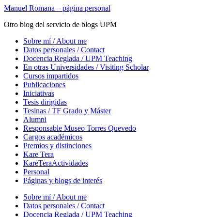
Saltar
Manuel Romana – página personal
al
Otro blog del servicio de blogs UPM
contenido
principal
Alternar
Sobre mí / About me
el
Datos personales / Contact
menú
Docencia Reglada / UPM Teaching
móvil
En otras Universidades / Visiting Scholar
Cursos impartidos
Publicaciones
Iniciativas
Tesis dirigidas
Tesinas / TF Grado y Máster
Alumni
Responsable Museo Torres Quevedo
Cargos académicos
Premios y distinciones
Kare Tera
KareTeraActividades
Personal
Páginas y blogs de interés
Sobre mí / About me
Datos personales / Contact
Docencia Reglada / UPM Teaching