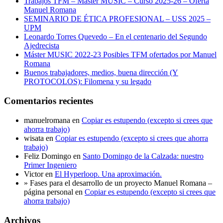
Trabajos TFM – Máster MUSIC – Curso 2025-26 – Oferta
Manuel Romana
SEMINARIO DE ÉTICA PROFESIONAL – USS 2025 –
UPM
Leonardo Torres Quevedo – En el centenario del Segundo
Ajedrecista
Máster MUSIC 2022-23 Posibles TFM ofertados por Manuel
Romana
Buenos trabajadores, medios, buena dirección (Y
PROTOCOLOS): Filomena y su legado
Comentarios recientes
manuelromana
en
Copiar es estupendo (excepto si crees que
ahorra trabajo)
wisata
en
Copiar es estupendo (excepto si crees que ahorra
trabajo)
Feliz Domingo
en
Santo Domingo de la Calzada: nuestro
Primer Ingeniero
Victor
en
El Hyperloop. Una aproximación.
» Fases para el desarrollo de un proyecto Manuel Romana –
página personal
en
Copiar es estupendo (excepto si crees que
ahorra trabajo)
Archivos