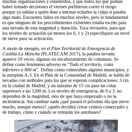
muchas organizaciones y estamentos, y que todos los que podían
haber tomado decisiones el viernes prefirieron correr el riesgo
porque ya sabían a quién iban a intentar echarles la culpa si pasaba
algo malo. Encuentro fallos en muchos niveles, pero lo fundamental
es que ninguno de los procedimientos existentes estaba escrito para
una nevada de esta magnitud y duración. Toca revisarlos, para que
los niveles de actuación (al menos los 0, 1 y 2) especifiquen un nivel
de nieve para su activación.
A modo de ejemplo, en el
Plan Territorial de Emergencia de
Castilla-La Mancha
(PLATECAM 2017), la palabra nevada
aparece 10 veces, algunas en encabezamiento de columnas. Se
define como fenómeno adverso en “
Todo el territorio, cotas
inferiores a 800 m
”. Define como vulnerables algunos municipios, y
la autopista A-3. En el Plan de la Comunidad de Madrid, se habla de
nevadas con umbrales para los que se esperan complicaciones: 3 cm
en la ciudad de Madrid, y un máximo de 15 cm para las cotas
superiores a las 1200 m. Los niveles de emergencia, de 0 a 3, no
dependen de la magnitud, sino de que haya empezado o no la
inclemencia. Sin cambiar nada ¿qué pasará el próximo día que nieve
mucho, aunque menos? ¿quién decidirá cerrar centros comerciales y
de trabajo, cómo y cuándo se retirarán los autobuses?