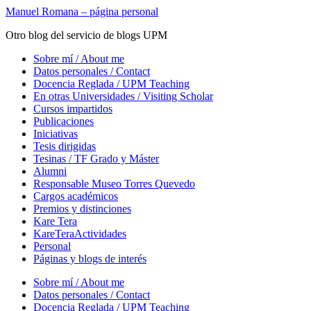
Saltar
Manuel Romana – página personal
al
Otro blog del servicio de blogs UPM
contenido
principal
Alternar
Sobre mí / About me
el
Datos personales / Contact
menú
Docencia Reglada / UPM Teaching
móvil
En otras Universidades / Visiting Scholar
Cursos impartidos
Publicaciones
Iniciativas
Tesis dirigidas
Tesinas / TF Grado y Máster
Alumni
Responsable Museo Torres Quevedo
Cargos académicos
Premios y distinciones
Kare Tera
KareTeraActividades
Personal
Páginas y blogs de interés
Sobre mí / About me
Datos personales / Contact
Docencia Reglada / UPM Teaching