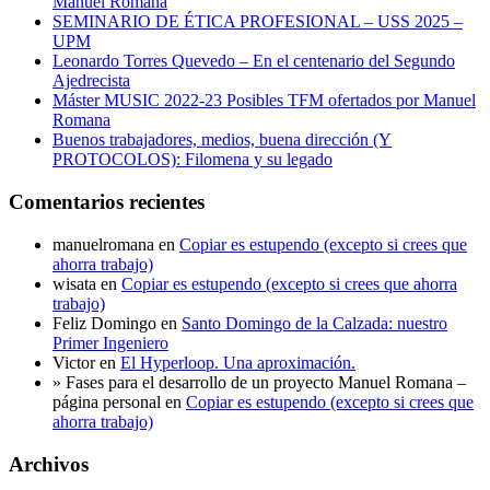
Manuel Romana
SEMINARIO DE ÉTICA PROFESIONAL – USS 2025 –
UPM
Leonardo Torres Quevedo – En el centenario del Segundo
Ajedrecista
Máster MUSIC 2022-23 Posibles TFM ofertados por Manuel
Romana
Buenos trabajadores, medios, buena dirección (Y
PROTOCOLOS): Filomena y su legado
Comentarios recientes
manuelromana
en
Copiar es estupendo (excepto si crees que
ahorra trabajo)
wisata
en
Copiar es estupendo (excepto si crees que ahorra
trabajo)
Feliz Domingo
en
Santo Domingo de la Calzada: nuestro
Primer Ingeniero
Victor
en
El Hyperloop. Una aproximación.
» Fases para el desarrollo de un proyecto Manuel Romana –
página personal
en
Copiar es estupendo (excepto si crees que
ahorra trabajo)
Archivos