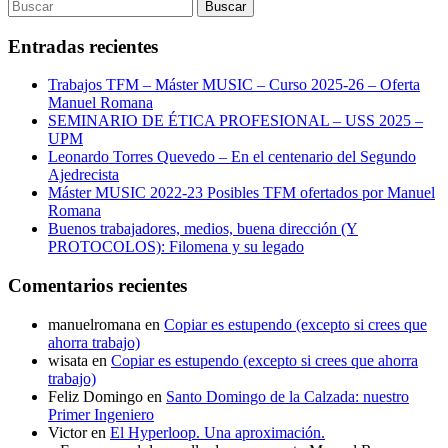
Buscar:
Buscar
Entradas recientes
Trabajos TFM – Máster MUSIC – Curso 2025-26 – Oferta
Manuel Romana
SEMINARIO DE ÉTICA PROFESIONAL – USS 2025 –
UPM
Leonardo Torres Quevedo – En el centenario del Segundo
Ajedrecista
Máster MUSIC 2022-23 Posibles TFM ofertados por Manuel
Romana
Buenos trabajadores, medios, buena dirección (Y
PROTOCOLOS): Filomena y su legado
Comentarios recientes
manuelromana
en
Copiar es estupendo (excepto si crees que
ahorra trabajo)
wisata
en
Copiar es estupendo (excepto si crees que ahorra
trabajo)
Feliz Domingo
en
Santo Domingo de la Calzada: nuestro
Primer Ingeniero
Victor
en
El Hyperloop. Una aproximación.