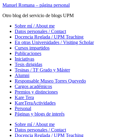
Saltar
Manuel Romana – página personal
al
Otro blog del servicio de blogs UPM
contenido
principal
Alternar
Sobre mí / About me
el
Datos personales / Contact
menú
Docencia Reglada / UPM Teaching
móvil
En otras Universidades / Visiting Scholar
Cursos impartidos
Publicaciones
Iniciativas
Tesis dirigidas
Tesinas / TF Grado y Máster
Alumni
Responsable Museo Torres Quevedo
Cargos académicos
Premios y distinciones
Kare Tera
KareTeraActividades
Personal
Páginas y blogs de interés
Sobre mí / About me
Datos personales / Contact
Docencia Reglada / UPM Teaching