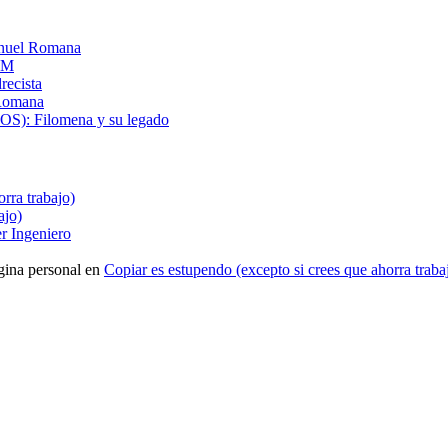
anuel Romana
PM
recista
 Romana
OS): Filomena y su legado
rra trabajo)
ajo)
r Ingeniero
gina personal
en
Copiar es estupendo (excepto si crees que ahorra traba