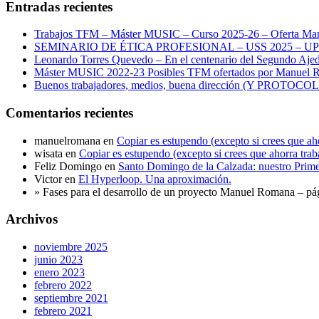
Entradas recientes
Trabajos TFM – Máster MUSIC – Curso 2025-26 – Oferta M
SEMINARIO DE ÉTICA PROFESIONAL – USS 2025 – U
Leonardo Torres Quevedo – En el centenario del Segundo Ajed
Máster MUSIC 2022-23 Posibles TFM ofertados por Manuel
Buenos trabajadores, medios, buena dirección (Y PROTOCOL
Comentarios recientes
manuelromana
en
Copiar es estupendo (excepto si crees que aho
wisata
en
Copiar es estupendo (excepto si crees que ahorra trab
Feliz Domingo
en
Santo Domingo de la Calzada: nuestro Prime
Victor
en
El Hyperloop. Una aproximación.
» Fases para el desarrollo de un proyecto Manuel Romana – pá
Archivos
noviembre 2025
junio 2023
enero 2023
febrero 2022
septiembre 2021
febrero 2021