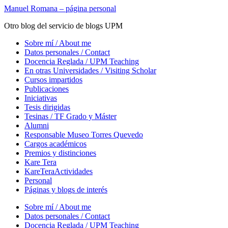
Saltar
Manuel Romana – página personal
al
Otro blog del servicio de blogs UPM
contenido
principal
Alternar
Sobre mí / About me
el
Datos personales / Contact
menú
Docencia Reglada / UPM Teaching
móvil
En otras Universidades / Visiting Scholar
Cursos impartidos
Publicaciones
Iniciativas
Tesis dirigidas
Tesinas / TF Grado y Máster
Alumni
Responsable Museo Torres Quevedo
Cargos académicos
Premios y distinciones
Kare Tera
KareTeraActividades
Personal
Páginas y blogs de interés
Sobre mí / About me
Datos personales / Contact
Docencia Reglada / UPM Teaching