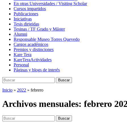
En otras Universidades / Visiting Scholar
Cursos impartidos
Publicaciones
Iniciativas
Tesis dirigidas
Tesinas / TF Grado y Máster
Alumni
Responsable Museo Torres Quevedo
Cargos académicos
Premios y distinciones
Kare Tera
KareTeraActividades
Personal
Páginas y blogs de interés
Buscar:
Buscar
Inicio
»
2022
»
febrero
Archivos mensuales:
febrero 20
Buscar:
Buscar