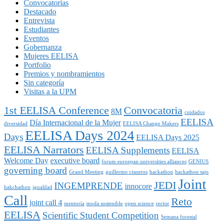
Convocatorias
Destacado
Entrevista
Estudiantes
Eventos
Gobernanza
Mujeres EELISA
Portfolio
Premios y nombramientos
Sin categoría
Visitas a la UPM
1st EELISA Conference
Convocatoria
8M
cuidados
EELISA
Día Internacional de la Mujer
diversidad
EELISA Change Makers
EELISA Days 2024
Days
EELISA Days 2025
EELISA Narrators
EELISA Supplements
EELISA
Welcome Day
executive board
forum euroepan universities alliances
GENIUS
governing board
Grand Meeting
guillermo cisneros
hackathon
hackathon tajo
Joint
JEDI
INGEMPRENDE
innocore
hakchathon
igualdad
Call
Reto
joint call 4
mentoría
moda sostenible
open science
rector
EELISA
Scientific Student Competition
Semana forestal