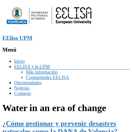
EElisa UPM
Menú
Inicio
EELISA y la UPM
Más información
Comunidades EELISA
Oportunidades
Noticias
Contacto
Water in an era of change
¿Cómo gestionar y prevenir desastres
naturales como la DANA de Valencia?