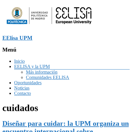
EElisa UPM
Menú
Inicio
EELISA y la UPM
Más información
Comunidades EELISA
Oportunidades
Noticias
Contacto
cuidados
Diseñar para cuidar: la UPM organiza un
encuentro internacional sobre