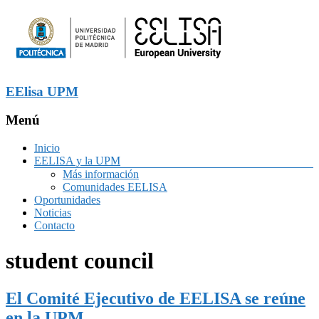
EElisa UPM
Menú
Inicio
EELISA y la UPM
Más información
Comunidades EELISA
Oportunidades
Noticias
Contacto
student council
El Comité Ejecutivo de EELISA se reúne
en la UPM