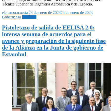
Técnica Superior de Ingeniería Aeronáutica y del Espacio.
elenamoracuesta
24 de enero de 2024
24 de enero de 2024
Gobernanza
Leer más
Pistoletazo de salida de EELISA 2.0:
intensa semana de acuerdos para el
avance y preparación de la siguiente fase
de la Alianza en la Junta de gobierno de
Estambul