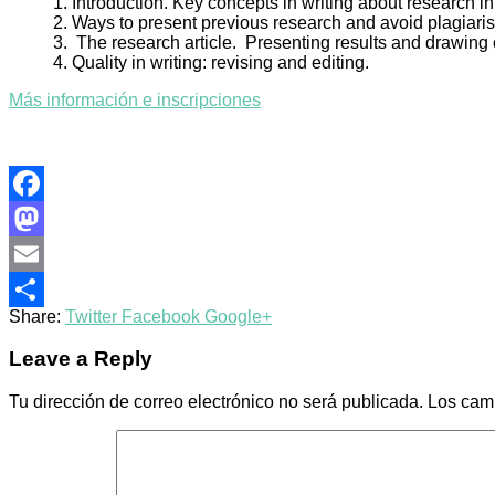
1. Introduction. Key concepts in writing about research i
2. Ways to present previous research and avoid plagiari
3. The research article. Presenting results and drawing
4. Quality in writing: revising and editing.
Más información e inscripciones
Facebook
Mastodon
Email
Share:
Twitter
Facebook
Google+
Compartir
Leave a Reply
Tu dirección de correo electrónico no será publicada.
Los cam