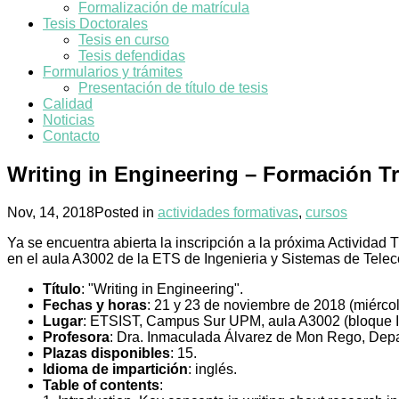
Formalización de matrícula
Tesis Doctorales
Tesis en curso
Tesis defendidas
Formularios y trámites
Presentación de título de tesis
Calidad
Noticias
Contacto
Writing in Engineering – Formación T
Nov, 14, 2018
Posted in
actividades formativas
,
cursos
Ya se encuentra abierta la inscripción a la próxima Activid
en el aula A3002 de la ETS de Ingenieria y Sistemas de Tele
Título
: "Writing in Engineering".
Fechas y horas
: 21 y 23 de noviembre de 2018 (miércol
Lugar
: ETSIST, Campus Sur UPM, aula A3002 (bloque III
Profesora
: Dra. Inmaculada Álvarez de Mon Rego, Depar
Plazas disponibles
: 15.
Idioma de impartición
: inglés.
Table of contents
: