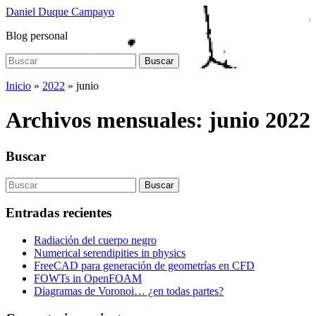
Saltar
Daniel Duque Campayo
al
Blog personal
contenido
principal
Buscar:
Buscar
Inicio
»
2022
»
junio
Archivos mensuales:
junio 2022
Buscar
Buscar:
Buscar
Entradas recientes
Radiación del cuerpo negro
Numerical serendipities in physics
FreeCAD para generación de geometrías en CFD
FOWTs in OpenFOAM
Diagramas de Voronoi… ¿en todas partes?