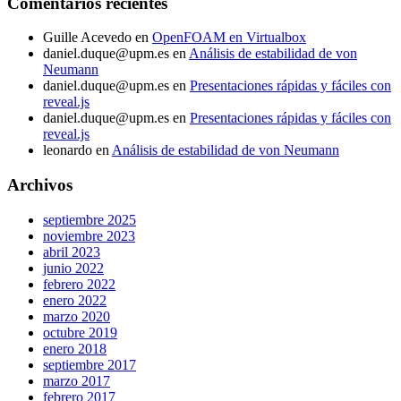
Comentarios recientes
Guille Acevedo
en
OpenFOAM en Virtualbox
daniel.duque@upm.es
en
Análisis de estabilidad de von
Neumann
daniel.duque@upm.es
en
Presentaciones rápidas y fáciles con
reveal.js
daniel.duque@upm.es
en
Presentaciones rápidas y fáciles con
reveal.js
leonardo
en
Análisis de estabilidad de von Neumann
Archivos
septiembre 2025
noviembre 2023
abril 2023
junio 2022
febrero 2022
enero 2022
marzo 2020
octubre 2019
enero 2018
septiembre 2017
marzo 2017
febrero 2017