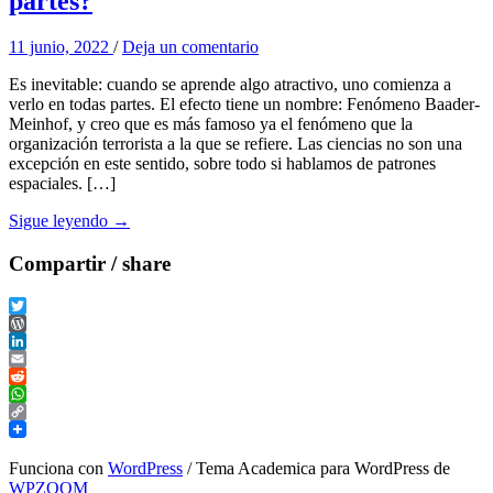
partes?
11 junio, 2022
/
Deja un comentario
Es inevitable: cuando se aprende algo atractivo, uno comienza a
verlo en todas partes. El efecto tiene un nombre: Fenómeno Baader-
Meinhof, y creo que es más famoso ya el fenómeno que la
organización terrorista a la que se refiere. Las ciencias no son una
excepción en este sentido, sobre todo si hablamos de patrones
espaciales. […]
Sigue leyendo →
Compartir / share
Twitter
WordPress
LinkedIn
Email
Reddit
WhatsApp
Copy
Link
Funciona con
WordPress
/ Tema Academica para WordPress de
WPZOOM