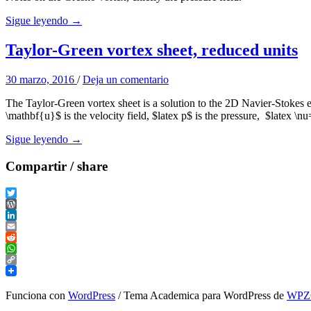
Sigue leyendo →
Taylor-Green vortex sheet, reduced units
30 marzo, 2016
/
Deja un comentario
The Taylor-Green vortex sheet is a solution to the 2D Navier-Stokes 
\mathbf{u}$ is the velocity field, $latex p$ is the pressure, $latex \nu
Sigue leyendo →
Compartir / share
Twitter
WordPress
LinkedIn
Email
Reddit
WhatsApp
Copy
Link
Funciona con
WordPress
/ Tema Academica para WordPress de
WP