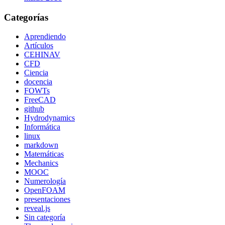
Categorías
Aprendiendo
Artículos
CEHINAV
CFD
Ciencia
docencia
FOWTs
FreeCAD
github
Hydrodynamics
Informática
linux
markdown
Matemáticas
Mechanics
MOOC
Numerología
OpenFOAM
presentaciones
reveal.js
Sin categoría