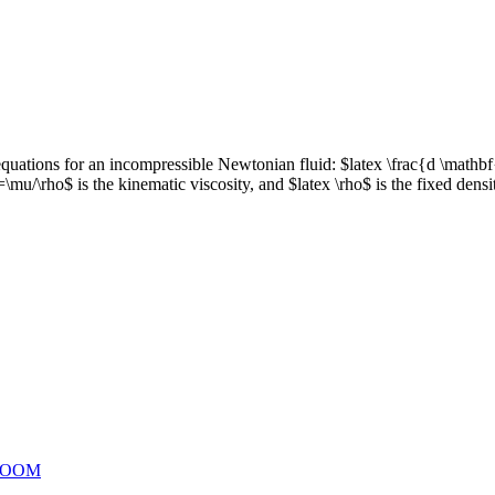
equations for an incompressible Newtonian fluid: $latex \frac{d \mathb
=\mu/\rho$ is the kinematic viscosity, and $latex \rho$ is the fixed densi
ZOOM