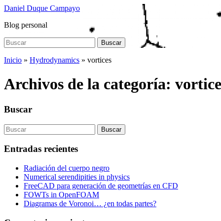
Saltar
Daniel Duque Campayo
al
Blog personal
contenido
principal
Buscar:
Buscar
Inicio
»
Hydrodynamics
» vortices
Archivos de la categoría:
vortice
Buscar
Buscar:
Buscar
Entradas recientes
Radiación del cuerpo negro
Numerical serendipities in physics
FreeCAD para generación de geometrías en CFD
FOWTs in OpenFOAM
Diagramas de Voronoi… ¿en todas partes?