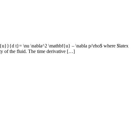
f{u}}{d t}= \nu \nabla^2 \mathbf{u} – \nabla p/\rho$ where $latex
ty of the fluid. The time derivative […]