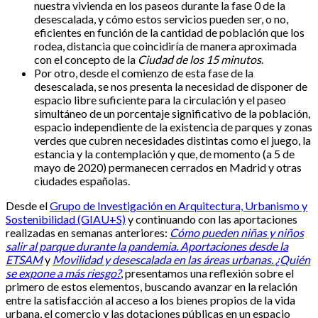
nuestra vivienda en los paseos durante la fase 0 de la
desescalada, y cómo estos servicios pueden ser, o no,
eficientes en función de la cantidad de población que los
rodea, distancia que coincidiría de manera aproximada
con el concepto de la
Ciudad de los 15 minutos
.
Por otro, desde el comienzo de esta fase de la
desescalada, se nos presenta la necesidad de disponer de
espacio libre suficiente para la circulación y el paseo
simultáneo de un porcentaje significativo de la población,
espacio independiente de la existencia de parques y zonas
verdes que cubren necesidades distintas como el juego, la
estancia y la contemplación y que, de momento (a 5 de
mayo de 2020) permanecen cerrados en Madrid y otras
ciudades españolas.
Desde el
Grupo de Investigación en Arquitectura, Urbanismo y
Sostenibilidad (GIAU+S)
y continuando con las aportaciones
realizadas en semanas anteriores:
Cómo pueden niñas y niños
salir al parque durante la pandemia. Aportaciones desde la
ETSAM
y
Movilidad y desescalada en las áreas urbanas. ¿Quién
se expone a más riesgo?
, presentamos una reflexión sobre el
primero de estos elementos, buscando avanzar en la relación
entre la satisfacción al acceso a los bienes propios de la vida
urbana, el comercio y las dotaciones públicas en un espacio