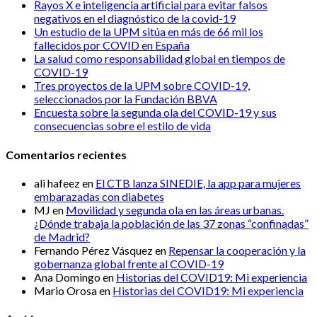
Rayos X e inteligencia artificial para evitar falsos
negativos en el diagnóstico de la covid-19
Un estudio de la UPM sitúa en más de 66 mil los
fallecidos por COVID en España
La salud como responsabilidad global en tiempos de
COVID-19
Tres proyectos de la UPM sobre COVID-19,
seleccionados por la Fundación BBVA
Encuesta sobre la segunda ola del COVID-19 y sus
consecuencias sobre el estilo de vida
Comentarios recientes
ali hafeez
en
El CTB lanza SINEDIE, la app para mujeres
embarazadas con diabetes
MJ
en
Movilidad y segunda ola en las áreas urbanas.
¿Dónde trabaja la población de las 37 zonas “confinadas”
de Madrid?
Fernando Pérez Vásquez
en
Repensar la cooperación y la
gobernanza global frente al COVID-19
Ana Domingo
en
Historias del COVID19: Mi experiencia
Mario Orosa
en
Historias del COVID19: Mi experiencia