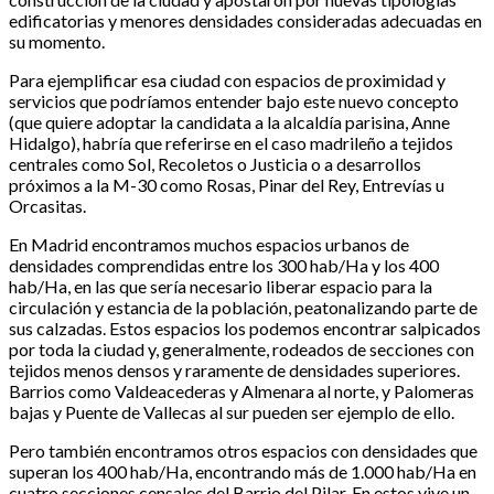
edificatorias y menores densidades consideradas adecuadas en
su momento.
Para ejemplificar esa ciudad con espacios de proximidad y
servicios que podríamos entender bajo este nuevo concepto
(que quiere adoptar la candidata a la alcaldía parisina, Anne
Hidalgo), habría que referirse en el caso madrileño a tejidos
centrales como Sol, Recoletos o Justicia o a desarrollos
próximos a la M-30 como Rosas, Pinar del Rey, Entrevías u
Orcasitas.
En Madrid encontramos muchos espacios urbanos de
densidades comprendidas entre los 300 hab/Ha y los 400
hab/Ha, en las que sería necesario liberar espacio para la
circulación y estancia de la población, peatonalizando parte de
sus calzadas. Estos espacios los podemos encontrar salpicados
por toda la ciudad y, generalmente, rodeados de secciones con
tejidos menos densos y raramente de densidades superiores.
Barrios como Valdeacederas y Almenara al norte, y Palomeras
bajas y Puente de Vallecas al sur pueden ser ejemplo de ello.
Pero también encontramos otros espacios con densidades que
superan los 400 hab/Ha, encontrando más de 1.000 hab/Ha en
cuatro secciones censales del Barrio del Pilar. En estos vive un