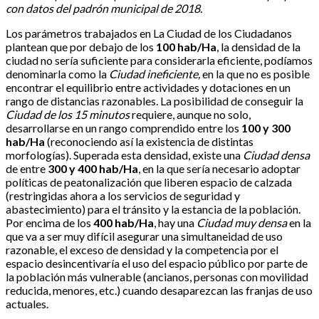
con datos del padrón municipal de 2018.
Los parámetros trabajados en La Ciudad de los Ciudadanos
plantean que por debajo de los
100 hab/Ha
, la densidad de la
ciudad no sería suficiente para considerarla eficiente, podíamos
denominarla como la
Ciudad ineficiente,
en la que no es posible
encontrar el equilibrio entre actividades y dotaciones en un
rango de distancias razonables. La posibilidad de conseguir la
Ciudad de los 15 minutos
requiere, aunque no solo,
desarrollarse en un rango comprendido entre los
100 y
300
hab/Ha
(reconociendo así la existencia de distintas
morfologías). Superada esta densidad, existe una
Ciudad densa
de entre
300 y 400 hab/Ha
, en la que sería necesario adoptar
políticas de peatonalización que liberen espacio de calzada
(restringidas ahora a los servicios de seguridad y
abastecimiento) para el tránsito y la estancia de la población.
Por encima de los
400 hab/Ha
, hay una
Ciudad muy densa
en la
que va a ser muy difícil asegurar una simultaneidad de uso
razonable, el exceso de densidad y la competencia por el
espacio desincentivaría el uso del espacio público por parte de
la población más vulnerable (ancianos, personas con movilidad
reducida, menores, etc.) cuando desaparezcan las franjas de uso
actuales.