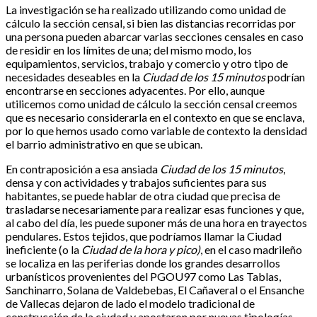
La investigación se ha realizado utilizando como unidad de
cálculo la sección censal, si bien las distancias recorridas por
una persona pueden abarcar varias secciones censales en caso
de residir en los límites de una; del mismo modo, los
equipamientos, servicios, trabajo y comercio y otro tipo de
necesidades deseables en la
Ciudad de los 15 minutos
podrían
encontrarse en secciones adyacentes. Por ello, aunque
utilicemos como unidad de cálculo la sección censal creemos
que es necesario considerarla en el contexto en que se enclava,
por lo que hemos usado como variable de contexto la densidad
el barrio administrativo en que se ubican.
En contraposición a esa ansiada
Ciudad de los 15 minutos
,
densa y con actividades y trabajos suficientes para sus
habitantes, se puede hablar de otra ciudad que precisa de
trasladarse necesariamente para realizar esas funciones y que,
al cabo del día, les puede suponer más de una hora en trayectos
pendulares. Estos tejidos, que podríamos llamar la Ciudad
ineficiente (o la
Ciudad de la hora y pico)
, en el caso madrileño
se localiza en las periferias donde los grandes desarrollos
urbanísticos provenientes del PGOU97 como Las Tablas,
Sanchinarro, Solana de Valdebebas, El Cañaveral o el Ensanche
de Vallecas dejaron de lado el modelo tradicional de
construcción de la ciudad y apostaron por nuevas tipologías