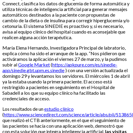
Connect, clasifica los datos de glucemia de forma automática y
utiliza técnicas de inteligencia artificial para generar mensajes
automáticos destinados a la paciente con propuestas de
cambio de la dieta o de insulina para corregir hiperglucemia y/o
cetonuria. El sistema SINEDIE es proactivo y, si es necesario,
avisa al equipo clínico del hospital cuando es aconsejable que
realicen alguna acción terapéutica.
María Elena Hernando, Investigadora Principal de labratorio,
explica cómo ha sido el arranque de la app. “Nos pidieron que
activáramos la aplicación el viernes 27 de marzo, y la pudimos
subir al
Google Market
(
https://apkpure.com/es/sinedie-
app/sinedie.gbt.upm.es.sinedie
) con una versión actualizada el
domingo 29 y levantamos los servidores. El miércoles 1 de abril
ya la estaba usando la primera paciente. El acceso está
restringido a pacientes en seguimiento en el Hospital de
Sabadell a los que su equipo clínico ha facilitado las
credenciales de acceso.
Los resultados de un
estudio clínico
(
https://www.sciencedirect.com/science/article/abs/pii/S138
que realizó el CTB anteriormente, en el que el seguimiento de
las pacientes se hacía con una aplicación web, demostró que
con esta solución que integra inteligencia artificial,
las visitas