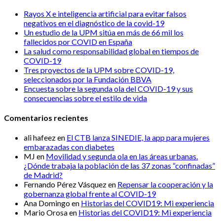
Rayos X e inteligencia artificial para evitar falsos
negativos en el diagnóstico de la covid-19
Un estudio de la UPM sitúa en más de 66 mil los
fallecidos por COVID en España
La salud como responsabilidad global en tiempos de
COVID-19
Tres proyectos de la UPM sobre COVID-19,
seleccionados por la Fundación BBVA
Encuesta sobre la segunda ola del COVID-19 y sus
consecuencias sobre el estilo de vida
Comentarios recientes
ali hafeez
en
El CTB lanza SINEDIE, la app para mujeres
embarazadas con diabetes
MJ
en
Movilidad y segunda ola en las áreas urbanas.
¿Dónde trabaja la población de las 37 zonas “confinadas”
de Madrid?
Fernando Pérez Vásquez
en
Repensar la cooperación y la
gobernanza global frente al COVID-19
Ana Domingo
en
Historias del COVID19: Mi experiencia
Mario Orosa
en
Historias del COVID19: Mi experiencia