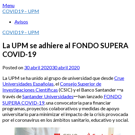
Skip
Menu
to
COVID19 – UPM
content
Avisos
COVID19 – UPM
La UPM se adhiere al FONDO SUPERA
COVID-19
Posted on
30 abril 2020
30 abril 2020
La UPM se ha unido al grupo de universidad que desde
Crue
Universidades Españolas
, el
Consejo Superior de
Investigaciones Científicas
(CSIC) y el Banco Santander ꟷa
través de
Santander Universidades
ꟷ han lanzado
FONDO
SUPERA COVID-19
, una convocatoria para financiar
programas, proyectos colaborativos y medidas de apoyo
universitario para minimizar el impacto de la crisis provocada
por el coronavirus en los ámbitos sanitario, educativo y social.