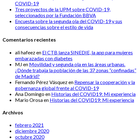
COVID-19
Tres proyectos de la UPM sobre COVID-19,
seleccionados por la Fundación BBVA
Encuesta sobre la segunda ola del COVID-19 y sus
consecuencias sobre el estilo de vida
Comentarios recientes
ali hafeez
en
El CTB lanza SINEDIE, la app para mujeres
embarazadas con diabetes
MJ
en
Movilidad y segunda ola en las áreas urbanas.
¿Dónde trabaja la población de las 37 zonas “confinadas”
de Madrid?
Fernando Pérez Vásquez
en
Repensar la cooperación y la
gobernanza global frente al COVID-19
Ana Domingo
en
Historias del COVID19: Mi experiencia
Mario Orosa
en
Historias del COVID19: Mi experiencia
Archivos
febrero 2021
diciembre 2020
octubre 2020