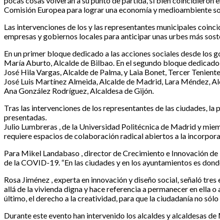
pocas cosas volverán a su punto de partida, si bien coincidieron e
Comisión Europea para lograr una economía y medioambiente sost
Las intervenciones de los y las representantes municipales coinc
empresas y gobiernos locales para anticipar unas urbes más soste
En un primer bloque dedicado a las acciones sociales desde los g
María Aburto, Alcalde de Bilbao. En el segundo bloque dedicado a
José Hila Vargas, Alcalde de Palma, y Laia Bonet, Tercer Tenient
José Luis Martínez Almeida, Alcalde de Madrid, Lara Méndez, Alc
Ana González Rodríguez, Alcaldesa de Gijón.
Tras las intervenciones de los representantes de las ciudades, la
presentadas.
Julio Lumbreras , de la Universidad Politécnica de Madrid y mie
requiere espacios de colaboración radical abiertos a la incorpora
Para Mikel Landabaso , director de Crecimiento e Innovación de l
de la COVID-19. “En las ciudades y en los ayuntamientos es donde
Rosa Jiménez , experta en innovación y diseño social, señaló tres 
allá de la vivienda digna y hace referencia a permanecer en ella o
último, el derecho a la creatividad, para que la ciudadanía no sól
Durante este evento han intervenido los alcaldes y alcaldesas de 