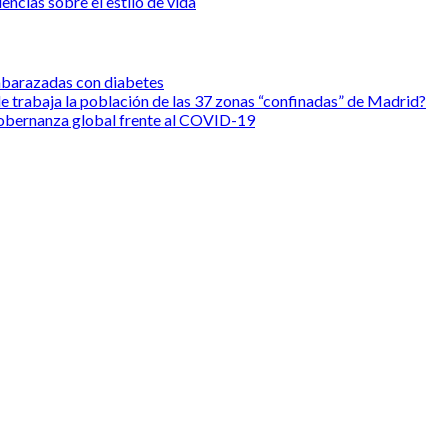
ncias sobre el estilo de vida
mbarazadas con diabetes
e trabaja la población de las 37 zonas “confinadas” de Madrid?
gobernanza global frente al COVID-19