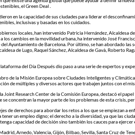
n que existe una agenda global que puede ayudar a definir la nueva 
enibles, el Green Deal .
idieron en la capacidad de sus ciudades para liderar el desconfinam
nibles, inclusivas y basadas en los cuidados.
obiernos locales, han intervenido Patricia Hernández, Alcaldesa de 
 los cambios en la movilidad urbana, ha intervenido José Francisco
e del Ayuntamiento de Barcelona. Por último, se han abordado las s
aldesa de Lugo, Raquel Sánchez, Alcaldesa de Gavà, Roberto Raga 
 plataforma del Día Después dio paso a una serie de expertos y expe
mbro de la Misión Europea sobre Ciudades Inteligentes y Climátic
ción de múltiples y diversos actores que trabajen juntos con el mi
a Joint Research Center de la Comisión Europea, destacó el papel 
 se concentran la mayor parte de los problemas de esta crisis, per
ejes de derechos para abordar los retos a los que se empiezan a enf
 a tener un empleo digno; el derecho a la diversidad, ya que las ciu
o tenga capacidad de decisión sino también los cauces para ejercer 
Madrid, Arnedo, Valencia, Gijón, Bilbao, Sevilla, Santa Cruz de Ten