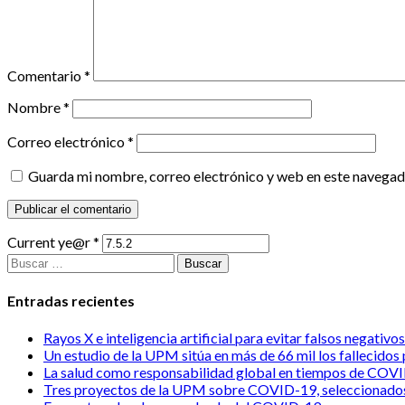
Comentario
*
Nombre
*
Correo electrónico
*
Guarda mi nombre, correo electrónico y web en este navegad
Current ye@r
*
Buscar:
Entradas recientes
Rayos X e inteligencia artificial para evitar falsos negativo
Un estudio de la UPM sitúa en más de 66 mil los fallecido
La salud como responsabilidad global en tiempos de COV
Tres proyectos de la UPM sobre COVID-19, seleccionado