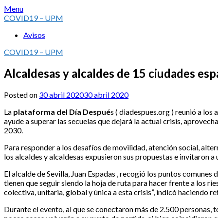
Skip
Menu
to
COVID19 – UPM
content
Avisos
COVID19 – UPM
Alcaldesas y alcaldes de 15 ciudades es
Posted on
30 abril 2020
30 abril 2020
La
plataforma del Día Despué
s ( diadespues.org ) reunió a los
ayude a superar las secuelas que dejará la actual crisis, aprove
2030.
Para responder a los desafíos de movilidad, atención social, alt
los alcaldes y alcaldesas expusieron sus propuestas e invitaron a
El alcalde de Sevilla, Juan Espadas , recogió los puntos comunes 
tienen que seguir siendo la hoja de ruta para hacer frente a los
colectiva, unitaria, global y única a esta crisis”, indicó haciendo 
Durante el evento, al que se conectaron más de 2.500 personas, to