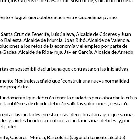
ruta, los Objetivos de Desarrollo Sostenible, y un acuerdo de la
iento y lograr una colaboración entre ciudadanía, pymes,
Santa Cruz de Tenerife, Luis Salaya, Alcalde de Cáceres y Juan
 Ballesta, Alcalde de Murcia, Joan Ribó, Alcalde de Valencia,
oluciones a los retos de la economía y el empleo por parte de
Gadea, Alcalde de Riba-roja, Javier García, Alcalde de Arnedo,
rtas en sostenibilidad urbana que contrastaron las iniciativas
amente Neutrales, señaló que “construir una nueva normalidad
smo propósito”.
fundamental que deberán tener la ciudades para abordar la crisis
o también es de donde deberán salir las soluciones”, destacó.
rentar las ciudades en esta crisis: derecho al arraigo, que va más
dades grandes tienden a contruir vecindarios más débiles; y, por
el poder.
erife, Cáceres, Murcia, Barcelona (segunda teniente alcalde),