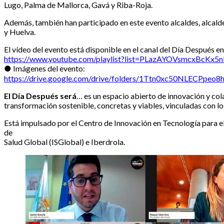
Lugo, Palma de Mallorca, Gavá y Riba-Roja.
Además, también han participado en este evento alcaldes, alcald
y Huelva.
El vídeo del evento está disponible en el canal del Día Después e
https://www.youtube.com/playlist?list=PLazAYOVsmcxBcKx
● Imágenes del evento:
https://drive.google.com/drive/folders/1Ttn0xc50NLECPpe
El Día Después será
… es un espacio abierto de innovación y col
transformación sostenible, concretas y viables, vinculadas con l
Está impulsado por el Centro de Innovación en Tecnología para el
de
Salud Global (ISGlobal) e Iberdrola.