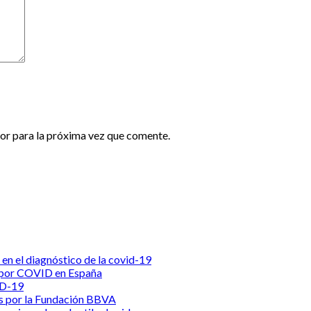
or para la próxima vez que comente.
s en el diagnóstico de la covid-19
s por COVID en España
ID-19
s por la Fundación BBVA