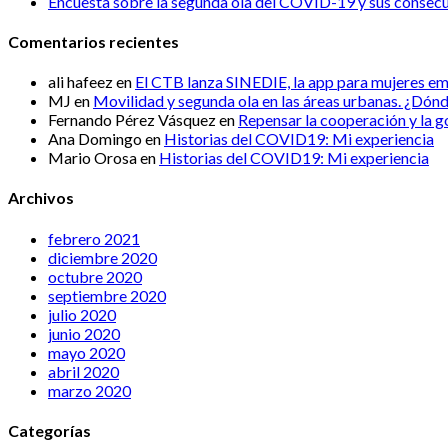
Encuesta sobre la segunda ola del COVID-19 y sus consecue
Comentarios recientes
ali hafeez
en
El CTB lanza SINEDIE, la app para mujeres e
MJ
en
Movilidad y segunda ola en las áreas urbanas. ¿Dónd
Fernando Pérez Vásquez
en
Repensar la cooperación y la 
Ana Domingo
en
Historias del COVID19: Mi experiencia
Mario Orosa
en
Historias del COVID19: Mi experiencia
Archivos
febrero 2021
diciembre 2020
octubre 2020
septiembre 2020
julio 2020
junio 2020
mayo 2020
abril 2020
marzo 2020
Categorías