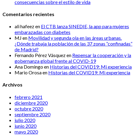
consecuencias sobre el estilo de vida
Comentarios recientes
ali hafeez
en
El CTB lanza SINEDIE, la app para mujeres
embarazadas con diabetes
MJ
en
Movilidad y segunda ola en las áreas urbanas.
¿Dónde trabaja la población de las 37 zonas “confinadas”
de Madrid?
Fernando Pérez Vásquez
en
Repensar la cooperación y la
gobernanza global frente al COVID-19
Ana Domingo
en
Historias del COVID19: Mi experiencia
Mario Orosa
en
Historias del COVID19: Mi experiencia
Archivos
febrero 2021
diciembre 2020
octubre 2020
septiembre 2020
julio 2020
junio 2020
mayo 2020