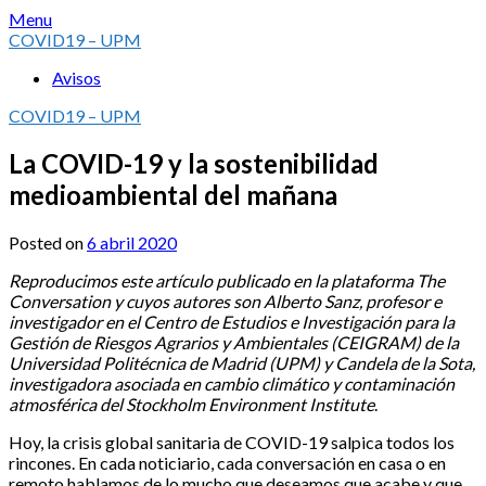
Skip
Menu
to
COVID19 – UPM
content
Avisos
COVID19 – UPM
La COVID-19 y la sostenibilidad
medioambiental del mañana
Posted on
6 abril 2020
Reproducimos este artículo publicado en la plataforma The
Conversation y cuyos autores son Alberto Sanz, profesor e
investigador en el Centro de Estudios e Investigación para la
Gestión de Riesgos Agrarios y Ambientales (CEIGRAM) de la
Universidad Politécnica de Madrid (UPM) y Candela de la Sota,
investigadora asociada en cambio climático y contaminación
atmosférica del Stockholm Environment Institute
.
Hoy, la crisis global sanitaria de COVID-19 salpica todos los
rincones. En cada noticiario, cada conversación en casa o en
remoto hablamos de lo mucho que deseamos que acabe y que