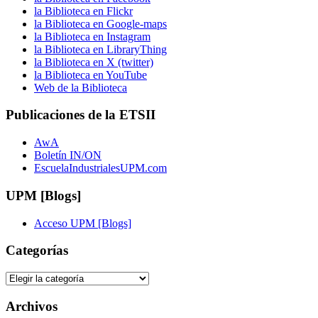
la Biblioteca en Flickr
la Biblioteca en Google-maps
la Biblioteca en Instagram
la Biblioteca en LibraryThing
la Biblioteca en X (twitter)
la Biblioteca en YouTube
Web de la Biblioteca
Publicaciones de la ETSII
AwA
Boletín IN/ON
EscuelaIndustrialesUPM.com
UPM [Blogs]
Acceso UPM [Blogs]
Categorías
Categorías
Archivos