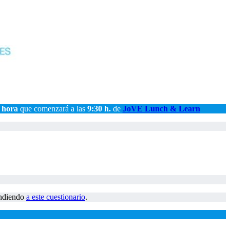
 hora
que comenzará a las
9:30 h.
de
JoVE Lunch & Learn
pondiendo
a este cuestionario
.