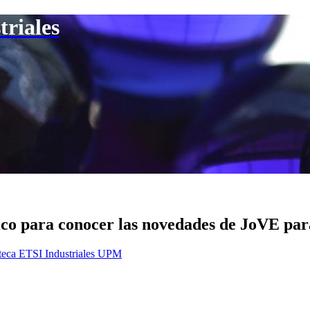
triales
co para conocer las novedades de JoVE par
teca ETSI Industriales UPM