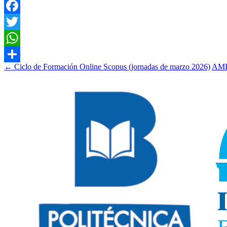
Facebook
Twitter
WhatsApp
Navegación
←
Ciclo de Formación Online Scopus (jornadas de marzo 2026)
AMPL
Compartir
de
entradas