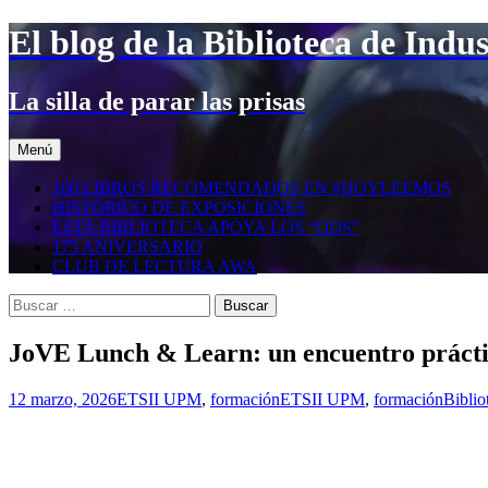
Saltar
El blog de la Biblioteca de Indus
al
contenido
La silla de parar las prisas
Menú
100 LIBROS RECOMENDADOS EN #HOYLEEMOS
HISTÓRICO DE EXPOSICIONES
ESTA BIBLIOTECA APOYA LOS “ODS”
175 ANIVERSARIO
CLUB DE LECTURA AWA
Buscar:
JoVE Lunch & Learn: un encuentro prácti
12 marzo, 2026
ETSII UPM
,
formación
ETSII UPM
,
formación
Biblio