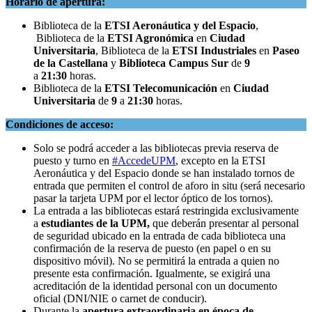
Horario de apertura:
Biblioteca de la
ETSI Aeronáutica y del Espacio
,
Biblioteca de la
ETSI Agronómica
en
Ciudad
Universitaria
, Biblioteca de la
ETSI Industriales
en
Paseo
de la Castellana
y
Biblioteca Campus Sur
de
9
a
21:30
horas.
Biblioteca de la
ETSI Telecomunicación
en
Ciudad
Universitaria
de
9
a
21:30
horas.
Condiciones de acceso:
Solo se podrá acceder a las bibliotecas previa reserva de
puesto y turno en
#AccedeUPM
, excepto en la ETSI
Aeronáutica y del Espacio donde se han instalado tornos de
entrada que permiten el control de aforo in situ (será necesario
pasar la tarjeta UPM por el lector óptico de los tornos).
La entrada a las bibliotecas estará restringida exclusivamente
a
estudiantes de la UPM,
que deberán presentar al personal
de seguridad ubicado en la entrada de cada biblioteca una
confirmación de la reserva de puesto (en papel o en su
dispositivo móvil). No se permitirá la entrada a quien no
presente esta confirmación. Igualmente, se exigirá una
acreditación de la identidad personal con un documento
oficial (DNI/NIE o carnet de conducir).
Durante la
apertura extraordinaria en época de