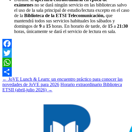
exámenes
no se dará ningún servicio en las bibliotecas salvo
el uso de la sala principal de estudio/lectura excepto en el caso
de la
Biblioteca de la ETSI Telecomunicación,
que
mantendrá todos sus servicios habituales los sábados y
domingos de
9
a
15
horas. En horario de tarde, de
15
a
21:30
horas, únicamente se dará el servicio de lectura en sala.
Facebook
Twitter
WhatsApp
Navegación
←
JoVE Lunch & Learn: un encuentro práctico para conocer las
Compartir
novedades de JoVE para 2026
Horario extraordinario Biblioteca
de
ETSII (abril-julio 2026)
→
entradas