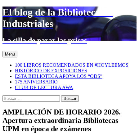
Saltar
El blog de la Biblioteca de
al
contenido
Industriales
La silla de parar las prisas
Menú
100 LIBROS RECOMENDADOS EN #HOYLEEMOS
HISTÓRICO DE EXPOSICIONES
ESTA BIBLIOTECA APOYA LOS “ODS”
175 ANIVERSARIO
CLUB DE LECTURA AWA
Buscar:
AMPLIACIÓN DE HORARIO 2026.
Apertura extraordinaria Bibliotecas
UPM en época de exámenes