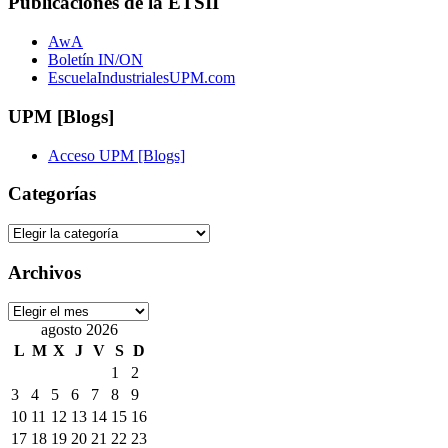
Publicaciones de la ETSII
AwA
Boletín IN/ON
EscuelaIndustrialesUPM.com
UPM [Blogs]
Acceso UPM [Blogs]
Categorías
Categorías
Archivos
Archivos
agosto 2026
L
M
X
J
V
S
D
1
2
3
4
5
6
7
8
9
10
11
12
13
14
15
16
17
18
19
20
21
22
23