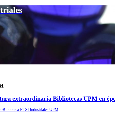
triales
ca
 extraordinaria Bibliotecas UPM en épo
do
Biblioteca ETSI Industriales UPM