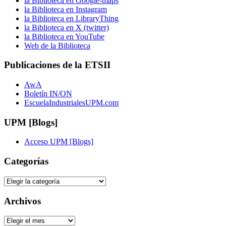
la Biblioteca en Google-maps
la Biblioteca en Instagram
la Biblioteca en LibraryThing
la Biblioteca en X (twitter)
la Biblioteca en YouTube
Web de la Biblioteca
Publicaciones de la ETSII
AwA
Boletín IN/ON
EscuelaIndustrialesUPM.com
UPM [Blogs]
Acceso UPM [Blogs]
Categorías
Categorías
Archivos
Archivos