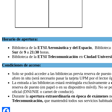
Horario de apertura:
Biblioteca de la
ETSI Aeronáutica y del Espacio
, Biblioteca
Sur
de
9
a
21:30
horas.
Biblioteca de la
ETSI Telecomunicación
en
Ciudad Universi
Condiciones de acceso:
Solo se podrá acceder a las bibliotecas previa reserva de puest
aforo in situ (será necesario pasar la tarjeta UPM por el lector ó
La entrada a las bibliotecas estará restringida exclusivamente a
reserva de puesto (en papel o en su dispositivo móvil). No se p
oficial (DNI/NIE o carnet de conducir).
Durante la
apertura extraordinaria en época de exámenes
no
Telecomunicación,
que mantendrá todos sus servicios habitua