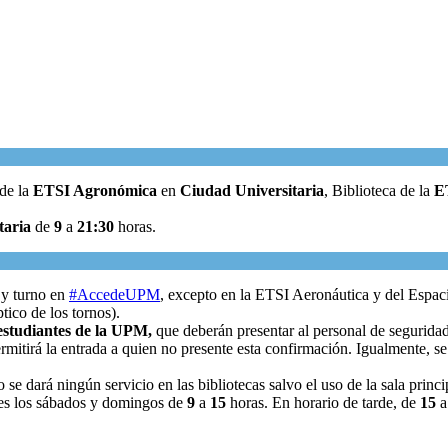
 de la
ETSI Agronómica
en
Ciudad Universitaria
, Biblioteca de la
ET
taria
de
9
a
21:30
horas.
o y turno en
#AccedeUPM
, excepto en la ETSI Aeronáutica y del Espaci
ptico de los tornos).
estudiantes de la UPM,
que deberán presentar al personal de seguridad
ermitirá la entrada a quien no presente esta confirmación. Igualmente, s
 se dará ningún servicio en las bibliotecas salvo el uso de la sala princ
les los sábados y domingos de
9
a
15
horas. En horario de tarde, de
15