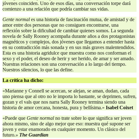
jóvenes coinciden. Uno de esos días, una conversación torpe dará
comienzo a una relación que podría cambiar sus vidas.
Gente normal
es una historia de fascinación mutua, de amistad y de
amor entre dos personas que no consiguen encontrarse, una
reflexión sobre la dificultad de cambiar quienes somos. La segunda
novela de Sally Rooney acompaña durante años a dos protagonistas
magnéticos y complejos, dos jóvenes que llegamos a entender hasta
en su contradicción más sonada y en sus más graves malentendidos.
Esta es una historia agridulce que muestra como nos conforman el
sexo y el poder, el deseo de herir y ser herido, de amar y ser amado.
Nuestras relaciones son una conversación a lo largo del tiempo.
Nuestros silencios, lo que las define.
La crítica ha dicho:
«Marianne y Connell se acercan, se alejan, se aman, dudan, cada
uno piensa que al otro no le importa lo bastante, se deprimen, sufren,
gozan y el vals que nos narra Sally Rooney termina siendo una
historia de amor cercana, honesta, pura y bellísima.»
Isabel Coixet
«Puede que
Gente normal
no trate sobre lo que significa ser joven
ahora mismo, sino de algo mejor que eso: muestra qué supone ser
joven y estar enamorado en cualquier momento. Un clásico del
futuro
.»
The
Guardian