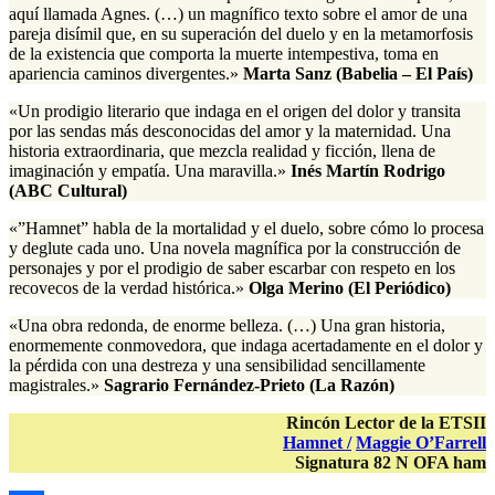
aquí llamada Agnes. (…) un magnífico texto sobre el amor de una
pareja disímil que, en su superación del duelo y en la metamorfosis
de la existencia que comporta la muerte intempestiva, toma en
apariencia caminos divergentes.»
Marta Sanz (Babelia – El País)
«Un prodigio literario que indaga en el origen del dolor y transita
por las sendas más desconocidas del amor y la maternidad. Una
historia extraordinaria, que mezcla realidad y ficción, llena de
imaginación y empatía. Una maravilla.»
Inés Martín Rodrigo
(ABC Cultural)
«”Hamnet” habla de la mortalidad y el duelo, sobre cómo lo procesa
y deglute cada uno. Una novela magnífica por la construcción de
personajes y por el prodigio de saber escarbar con respeto en los
recovecos de la verdad histórica.»
Olga Merino (El Periódico)
«Una obra redonda, de enorme belleza. (…) Una gran historia,
enormemente conmovedora, que indaga acertadamente en el dolor y
la pérdida con una destreza y una sensibilidad sencillamente
magistrales.»
Sagrario Fernández-Prieto (La Razón)
Rincón Lector de la ETSII
Hamnet /
Maggie O’Farrell
Signatura 82 N OFA ham