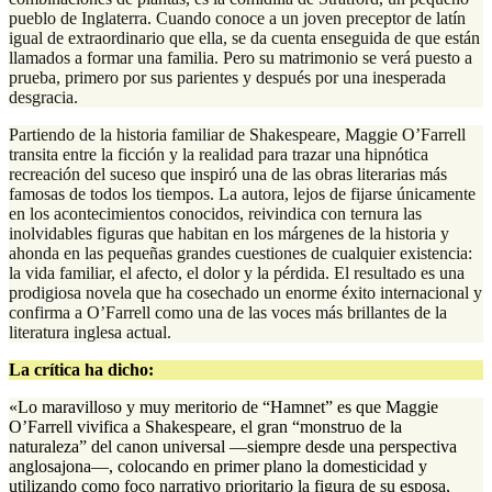
pueblo de Inglaterra. Cuando conoce a un joven preceptor de latín
igual de extraordinario que ella, se da cuenta enseguida de que están
llamados a formar una familia. Pero su matrimonio se verá puesto a
prueba, primero por sus parientes y después por una inesperada
desgracia.
Partiendo de la historia familiar de Shakespeare, Maggie O’Farrell
transita entre la ficción y la realidad para trazar una hipnótica
recreación del suceso que inspiró una de las obras literarias más
famosas de todos los tiempos. La autora, lejos de fijarse únicamente
en los acontecimientos conocidos, reivindica con ternura las
inolvidables figuras que habitan en los márgenes de la historia y
ahonda en las pequeñas grandes cuestiones de cualquier existencia:
la vida familiar, el afecto, el dolor y la pérdida. El resultado es una
prodigiosa novela que ha cosechado un enorme éxito internacional y
confirma a O’Farrell como una de las voces más brillantes de la
literatura inglesa actual.
La crítica ha dicho:
«Lo maravilloso y muy meritorio de “Hamnet” es que Maggie
O’Farrell vivifica a Shakespeare, el gran “monstruo de la
naturaleza” del canon universal —siempre desde una perspectiva
anglosajona—, colocando en primer plano la domesticidad y
utilizando como foco narrativo prioritario la figura de su esposa,