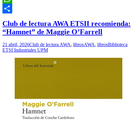
WhatsApp
Compartir
Club de lectura AWA ETSII recomienda:
“Hamnet” de Maggie O’Farrell
21 abril, 2026
Club de lectura AWA
,
libros
AWA
,
libros
Biblioteca
ETSI Industriales UPM