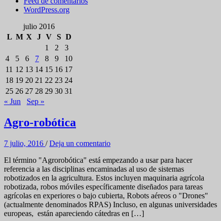
Feed de comentarios
WordPress.org
julio 2016
L
M
X
J
V
S
D
1
2
3
4
5
6
7
8
9
10
11
12
13
14
15
16
17
18
19
20
21
22
23
24
25
26
27
28
29
30
31
« Jun
Sep »
Agro-robótica
7 julio, 2016
/
Deja un comentario
El término "Agrorobótica" está empezando a usar para hacer
referencia a las disciplinas encaminadas al uso de sistemas
robotizados en la agricultura. Estos incluyen maquinaria agrícola
robotizada, robos móviles específicamente diseñados para tareas
agrícolas en experiores o bajo cubierta, Robots aéreos o "Drones"
(actualmente denominados RPAS) Incluso, en algunas universidades
europeas, están apareciendo cátedras en […]