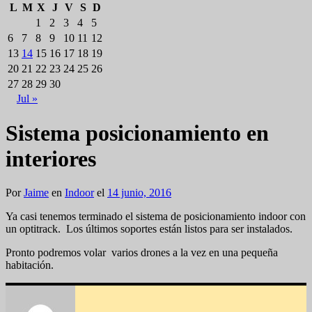
L
M
X
J
V
S
D
1
2
3
4
5
6
7
8
9
10
11
12
13
14
15
16
17
18
19
20
21
22
23
24
25
26
27
28
29
30
Jul »
Sistema posicionamiento en
interiores
Por
Jaime
en
Indoor
el
14 junio, 2016
Ya casi tenemos terminado el sistema de posicionamiento indoor con
un optitrack. Los últimos soportes están listos para ser instalados.
Pronto podremos volar varios drones a la vez en una pequeña
habitación.