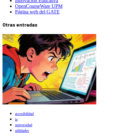
Innovación Educativa
OpenCourseWare UPM
Página web del GATE
Otras entradas
accesibilidad
ia
universidad
utilidades