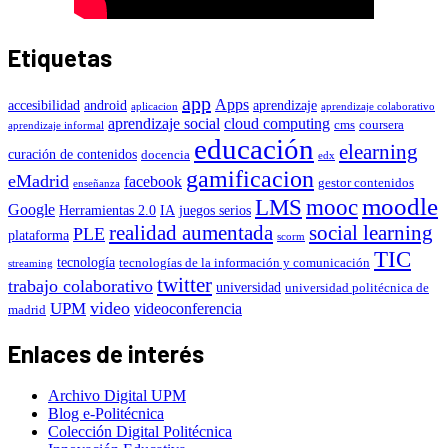
Etiquetas
app
Apps
accesibilidad
android
aprendizaje
aplicacion
aprendizaje colaborativo
aprendizaje social
cloud computing
cms
coursera
aprendizaje informal
educación
elearning
curación de contenidos
docencia
edx
gamificacion
eMadrid
facebook
gestor contenidos
enseñanza
moodle
LMS
mooc
Google
Herramientas 2.0
IA
juegos serios
realidad aumentada
social learning
PLE
plataforma
scorm
TIC
tecnología
tecnologías de la información y comunicación
streaming
twitter
trabajo colaborativo
universidad
universidad politécnica de
video
UPM
videoconferencia
madrid
Enlaces de interés
Archivo Digital UPM
Blog e-Politécnica
Colección Digital Politécnica