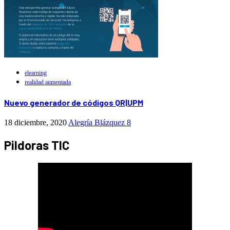
elearning
realidad aumentada
Nuevo generador de códigos QR|UPM
18 diciembre, 2020
Alegría Blázquez
8
Pildoras TIC