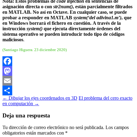
Nota: Estos problemas de
code injection
en sentencias de
asignación directa o con
str2num()
, están parcialmente filtrados
en MATLAB. No así en Octave. En cualquier caso, se puede
probar a responder en MATLAB
system(‘del adivina1.m’)
, que
en Windows borrará el fichero en cuestión.
A través de la
instrucción
system()
que ejecuta directamente órdenes del
sistema operativo se pueden introducir todo tipo de códigos
maliciosos
.
(Santiago Higuera. 23 diciembre 2020)
Facebook
Mastodon
Email
Navegación
←
Dibujar los ejes coordenados en 3D
El problema del cero exacto
Compartir
en computación
→
de
entradas
Deja una respuesta
Tu dirección de correo electrónico no será publicada.
Los campos
obligatorios están marcados con
*