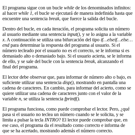
El programa sigue con un bucle
while
de los denominados infinitos:
al hacer
while 1
, el bucle se ejecutará de manera indefinida hasta que
encuentre una sentencia
break
, que fuerce la salida del bucle.
Dentro del bucle, en cada iteración, el programa solicita un número
al usuario mediante una sentencia
input()
, y se lo asigna a la variable
x
. A continuación se utiliza una bifurcación del tipo
if…elseif…else…
end
para determinar la respuesta del programa al usuario. Si el
número tecleado por el usuario no es el correcto, se le informa si es
demasiado alto o demasiado bajo. Si el usuario acierta, se le informa
de ello, y se sale del bucle con la sentencia
break
, alcanzando el
final del programa.
El lector debe observar que, para informar de número alto o bajo, es
suficiente utilizar una sentencia
disp()
, mostrando en pantalla una
cadena de caracteres. En cambio, para informar del acierto, como se
quiere utilizar una cadena de caracteres junto con el valor de la
variable
n
, se utiliza la sentencia
fprintf().
El programa funciona, como puede comprobar el lector. Pero, ¿qué
pasa si el usuario no teclea un número cuando se le solicita, y se
limita a pulsar la tecla
INTRO
? El lector puede comprobar que, en
ese caso, el programa da el resultado como correcto e informa de
que se ha acertado, mostrando además el número correcto.