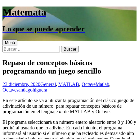
Saltar
Matemata
al
contenido
Lo que se puede aprender
Menú
Buscar:
Repaso de conceptos básicos
programando un juego sencillo
23 diciembre, 2020
General
,
MATLAB
,
Octave
Matlab
,
Octave
santiagohiguera
En este artículo se va a utilizar la programación del clásico juego de
adivinación de un número, para repasar conceptos básicos de
programación en el lenguaje
m
de MATLAB y Octave.
El programa seleccionará un número entero aleatorio entre 0 y 100 y
pedirá al usuario que lo adivine. En cada intento, el programa
informará al usuario si el número que ha tecleado es demasiado alto
o demasiado bajo respecto al elegido por el ordenador. Cuando el