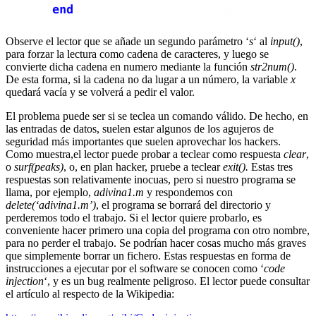
Observe el lector que se añade un segundo parámetro ‘
s
‘ al
input()
,
para forzar la lectura como cadena de caracteres, y luego se
convierte dicha cadena en numero mediante la función
str2num()
.
De esta forma, si la cadena no da lugar a un número, la variable
x
quedará vacía y se volverá a pedir el valor.
El problema puede ser si se teclea un comando válido. De hecho, en
las entradas de datos, suelen estar algunos de los agujeros de
seguridad más importantes que suelen aprovechar los hackers.
Como muestra,el lector puede probar a teclear como respuesta
clear
,
o
surf(peaks)
, o, en plan hacker, pruebe a teclear
exit().
Estas tres
respuestas son relativamente inocuas, pero si nuestro programa se
llama, por ejemplo,
adivina1.m
y respondemos con
delete(‘adivina1.m’)
, el programa se borrará del directorio y
perderemos todo el trabajo. Si el lector quiere probarlo, es
conveniente hacer primero una copia del programa con otro nombre,
para no perder el trabajo. Se podrían hacer cosas mucho más graves
que simplemente borrar un fichero. Estas respuestas en forma de
instrucciones a ejecutar por el software se conocen como ‘
code
injection
‘, y es un bug realmente peligroso. El lector puede consultar
el artículo al respecto de la Wikipedia: