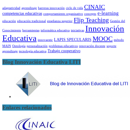
CINAIC
adaptatividad
aprendizaje
barreras innovación
ciclo de vida
e-learning
competencias educativas
comportamiento organizativo
concepto
Flip Teaching
educación
educación tradicional
enseñanza superior
Gestión del
Innovación
Conocimiento
herramientas
informática educativa
iniciativas
Educativa
MOOC
LAPIS SPECULARIS
innovaestic
método
MAIN
Ontología
personalización
problemas educativos
renovación docente
soporte
Trabajo cooperativo
aprendizaje
tecnología educativa
Blog Innovación Educativa LITI
Enlaces relacionados