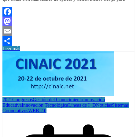
Facebook
Mastodon
Email
Leer más
Compartir
2021
Congresos
Gestión del Conocimiento
Innovación
Educativa
Innovación Tecnológica
Líneas de I+D
Noticias
Sistemas
Cooperativos
WEB 2.0