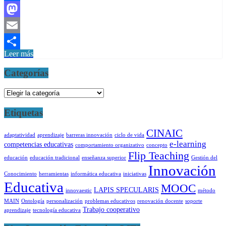
Facebook
Mastodon
Email
Leer más
Compartir
Categorías
Categorías
Etiquetas
CINAIC
adaptatividad
aprendizaje
barreras innovación
ciclo de vida
e-learning
competencias educativas
comportamiento organizativo
concepto
Flip Teaching
educación
educación tradicional
enseñanza superior
Gestión del
Innovación
Conocimiento
herramientas
informática educativa
iniciativas
Educativa
MOOC
LAPIS SPECULARIS
innovaestic
método
MAIN
Ontología
personalización
problemas educativos
renovación docente
soporte
Trabajo cooperativo
aprendizaje
tecnología educativa