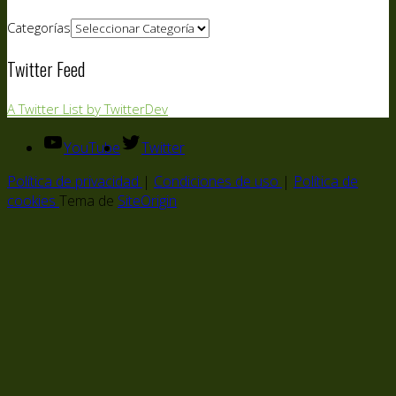
Categorías
Twitter Feed
A Twitter List by TwitterDev
YouTube
Twitter
Política de privacidad
|
Condiciones de uso
|
Política de
cookies
Tema de
SiteOrigin