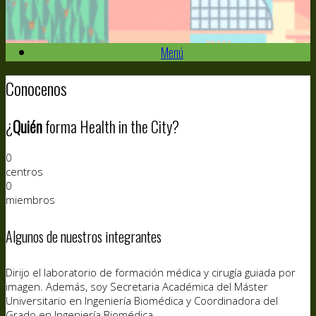
Menú
Conocenos
¿
Quién
forma Health in the City?
0
centros
0
miembros
Algunos de nuestros integrantes
Dirijo el laboratorio de formación médica y cirugía guiada por
imagen. Además, soy Secretaria Académica del Máster
Universitario en Ingeniería Biomédica y Coordinadora del
Grado en Ingeniería Biomédica.