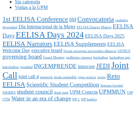
Sin categoría
Visitas a la UPM
1st EELISA Conference
Convocatoria
8M
cuidados
EELISA
Día Internacional de la Mujer
diversidad
EELISA Change Makers
EELISA Days 2024
Days
EELISA Days 2025
EELISA Narrators
EELISA Supplements
EELISA
Welcome Day
executive board
forum euroepan universities alliances
GENIUS
governing board
Grand Meeting
guillermo cisneros
hackathon
hackathon tajo
Joint
JEDI
INGEMPRENDE
innocore
hakchathon
igualdad
Call
Reto
joint call 4
mentoría
moda sostenible
open science
rector
EELISA
Scientific Student Competition
Semana forestal
student council
UPMMUN
UPM Conecta
SSERIES
think tank
USP
Water in an era of change
UTM
WP 1
WP leaders