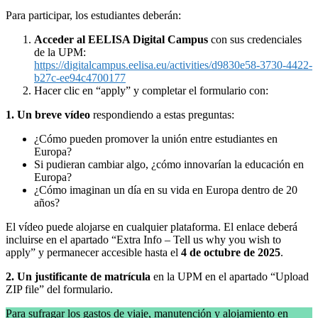
Para participar, los estudiantes deberán:
Acceder al EELISA Digital Campus
con sus credenciales
de la UPM:
https://digitalcampus.eelisa.eu/activities/d9830e58-3730-4422-
b27c-ee94c4700177
Hacer clic en “apply” y completar el formulario con:
1. Un breve vídeo
respondiendo a estas preguntas:
¿Cómo pueden promover la unión entre estudiantes en
Europa?
Si pudieran cambiar algo, ¿cómo innovarían la educación en
Europa?
¿Cómo imaginan un día en su vida en Europa dentro de 20
años?
El vídeo puede alojarse en cualquier plataforma. El enlace deberá
incluirse en el apartado “Extra Info – Tell us why you wish to
apply” y permanecer accesible hasta el
4 de octubre de 2025
.
2. Un justificante de matrícula
en la UPM en el apartado “Upload
ZIP file” del formulario.
Para sufragar los gastos de viaje, manutención y alojamiento en