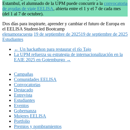
Estambul, el alumnado de la UPM puede concurrir a la
convocatoria
de ayudas de viaje EELISA
, abierta entre el 1 y el 7 de cada mes
(del 1 al 7 de octubre).
Dos días para inspirarte, aprender y cambiar el futuro de Europa en
el EELISA Student-led Bootcamp
elenamoracuesta
19 de septiembre de 2025
19 de septiembre de 2025
Estudiantes
←
Un hackathon para restaurar el río Tajo
La UPM refuerza su estrategia de internacionalización en la
EAIE 2025 en Gotemburgo
→
Campañas
Comunidades EELISA
Convocatorias
Destacado
Entrevista
Estudiantes
Eventos
Gobernanza
Mujeres EELISA
Portfolio
Premios y nombramientos