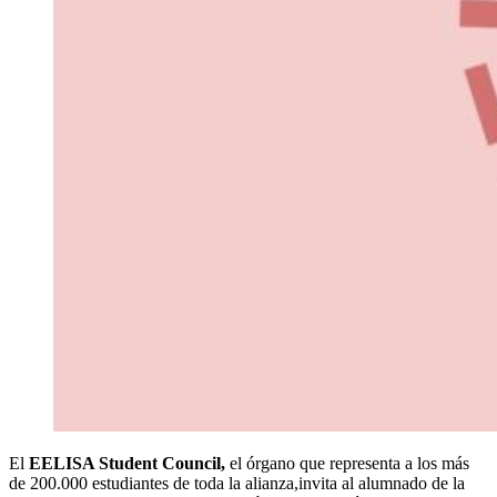
El
EELISA Student Council,
el órgano que representa a los más
de 200.000 estudiantes de toda la alianza,invita al alumnado de la