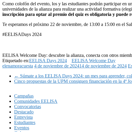
Como colofón del evento, los y las estudiantes podrán participar en u
universidades de la alianza para realizar una actividad formativa (ele
inscripción para optar al premio del quiz es obligatoria y puede r
Te esperamos el próximo 22 de noviembre, de 13:00 a 15:00 en el Saló
#EELISADays 2024
EELISA Welcome Day: descubre la alianza, conecta con otros miembro
Etiquetado en:
EELISA Days 2024
EELISA Welcome Day
elenamoracuesta
4 de noviembre de 2024
14 de noviembre de 2024
Es
←
Súmate a los EELISA Days 2024: un mes para aprender, colabo
Cinco propuestas de la UPM consiguen financiación en la 4ª 
Campañas
Comunidades EELISA
Convocatorias
Destacado
Entrevista
Estudiantes
Eventos