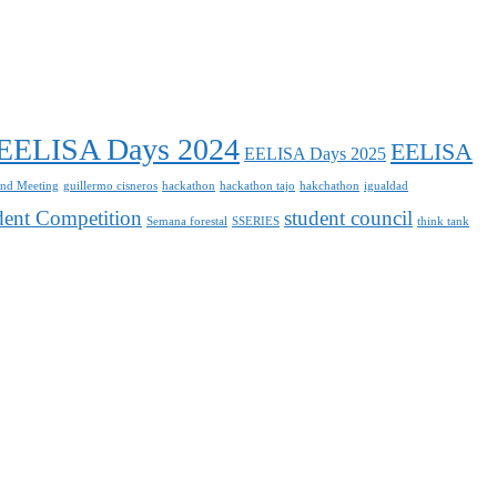
EELISA Days 2024
EELISA
EELISA Days 2025
nd Meeting
guillermo cisneros
hackathon
hackathon tajo
hakchathon
igualdad
udent Competition
student council
Semana forestal
SSERIES
think tank