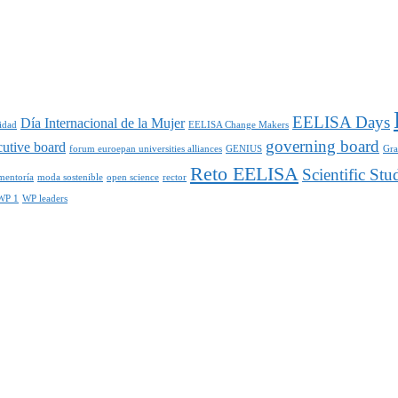
EELISA Days
Día Internacional de la Mujer
idad
EELISA Change Makers
governing board
cutive board
forum euroepan universities alliances
GENIUS
Gra
Reto EELISA
Scientific St
mentoría
moda sostenible
open science
rector
WP 1
WP leaders