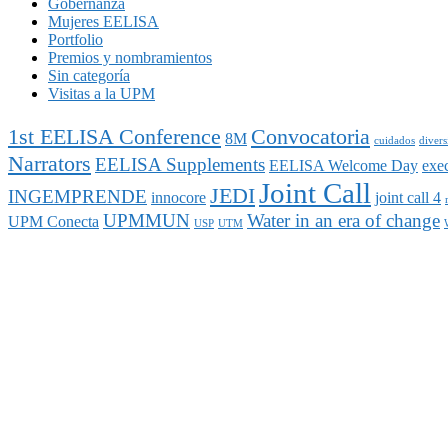
Gobernanza
Mujeres EELISA
Portfolio
Premios y nombramientos
Sin categoría
Visitas a la UPM
1st EELISA Conference
Convocatoria
8M
cuidados
divers
Narrators
EELISA Supplements
EELISA Welcome Day
exe
Joint Call
JEDI
INGEMPRENDE
innocore
joint call 4
UPMMUN
Water in an era of change
UPM Conecta
USP
UTM