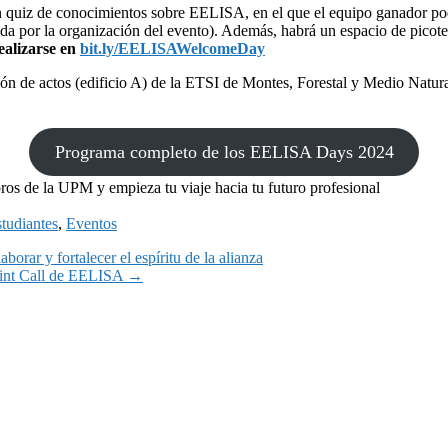
n quiz de conocimientos sobre EELISA, en el que el equipo ganador podr
gida por la organización del evento). Además, habrá un espacio de picote
ealizarse en
bit.ly/EELISAWelcomeDay
n de actos (edificio A) de la ETSI de Montes, Forestal y Medio Natura
Programa completo de los EELISA Days 2024
s de la UPM y empieza tu viaje hacia tu futuro profesional
tudiantes
,
Eventos
rar y fortalecer el espíritu de la alianza
Joint Call de EELISA
→