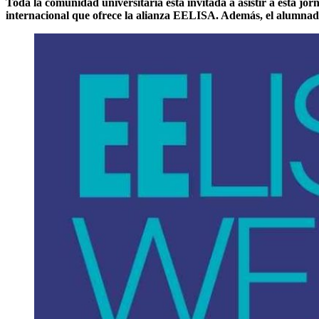
Toda la comunidad universitaria está invitada a asistir a esta jo
internacional que ofrece la alianza EELISA. Además, el alumnado 