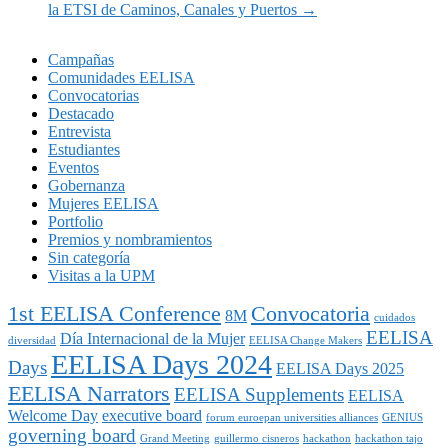
la ETSI de Caminos, Canales y Puertos
→
Campañas
Comunidades EELISA
Convocatorias
Destacado
Entrevista
Estudiantes
Eventos
Gobernanza
Mujeres EELISA
Portfolio
Premios y nombramientos
Sin categoría
Visitas a la UPM
1st EELISA Conference
Convocatoria
8M
cuidados
EELISA
Día Internacional de la Mujer
diversidad
EELISA Change Makers
EELISA Days 2024
Days
EELISA Days 2025
EELISA Narrators
EELISA Supplements
EELISA
Welcome Day
executive board
forum euroepan universities alliances
GENIUS
governing board
Grand Meeting
guillermo cisneros
hackathon
hackathon tajo