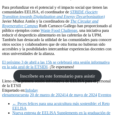
Para profundizar en el potencial y el impacto social que tienen las
comunidades EELISA, el coordinador de
STRIDE (Society
Transition towards Digitalization and Energy Decarbonization)
Javier Muñoz Antón y la coordinadora de
The Circular and
Regenerative Campus
Ruth Carrasco Gallego han proporcionado al
público ejemplos como
Waste Food Challenge
, una iniciativa para
reducir el desperdicio alimentario en las cafeterías de la UPM.
También han destacado la utilidad de las comunidades para conocer
otros socios y colaboradores que de otra forma no hubieran sido
accesibles y la posibilidades intercambiar experiencias docentes con
otras universidades de la alianza.
El próximo 3 de abril a las 15h se celebrará otra sesión informativa
en la sala azul de la ETSIDI
. ¡Te esperamos!
Inscríbete en este formulario para asistir
Lleno en la primera sesión informativa de EELISA para el personal
de la ETSII
Etiquetado en:
Infoday
elenamoracuesta
20 de marzo de 2024
14 de mayo de 2024
Eventos
←
Peces felices para una acuicultura más sostenible: el Reto
EELISA
Nueva entrega de EELISA Supplements en la graduación de