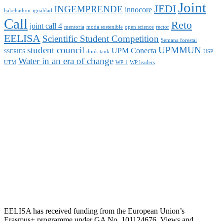
Joint
JEDI
INGEMPRENDE
innocore
hakchathon
igualdad
Call
Reto
joint call 4
mentoría
moda sostenible
open science
rector
EELISA
Scientific Student Competition
Semana forestal
student council
UPMMUN
UPM Conecta
SSERIES
think tank
USP
Water in an era of change
UTM
WP 1
WP leaders
EELISA has received funding from the European Union’s
Erasmus+ programme under GA No. 101124676. Views and